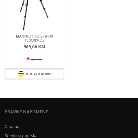
MANFROTTO STATIV
190CXPRO3
969,00
KM
DODAJ U KORPU
PRAVNE NAPOMENE
O nama
Servisna podrška