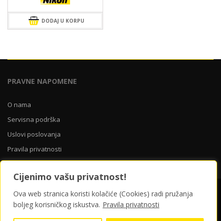
DODAJ U KORPU
PRAVNE NAPOMENE
O nama
Servisna podrška
Uslovi poslovanja
Pravila privatnosti
Cijenimo vašu privatnost!
O nama
Servisna podrška
Uslovi poslovanja
Ova web stranica koristi kolačiće (Cookies) radi pružanja
Pravila privatnosti
boljeg korisničkog iskustva.
Pravila privatnosti
© 2026 Yellow Store Bosna i Hercegovina | ponosno pokreće