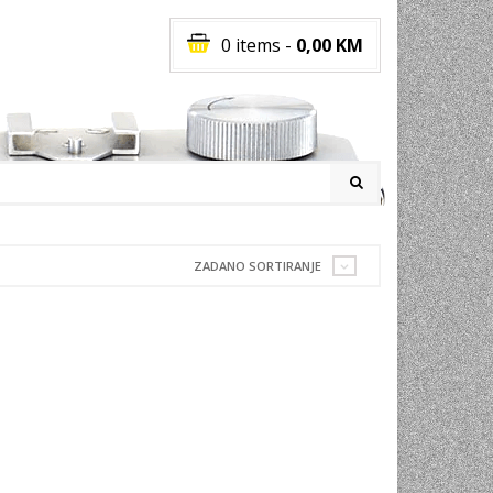
0 items
-
0,00
KM
I
ZADANO SORTIRANJE
RATI
I
E
PREMA
INSKI
POVI
JA