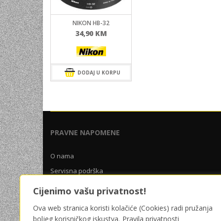
UNIVERZALNE BATERIJE
NIKON HB-32
ODRŽAVANJE
34,90
KM
SPORTSKA OPTIKA
VIDEO KAMERE I OPREMA
DODAJ U KORPU
MOBILNI UREĐAJI
SOFTWARE
PRAVNE NAPOMENE
O nama
Servisna podrška
Uslovi poslovanja
Cijenimo vašu privatnost!
Pravila privatnosti
Ova web stranica koristi kolačiće (Cookies) radi pružanja
boljeg korisničkog iskustva.
Pravila privatnosti