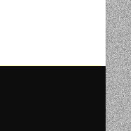
NI
TORA
ENJE