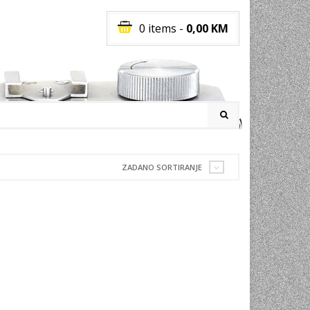
0 items
-
0,00
KM
I
ZADANO SORTIRANJE
RATI
I
E
PREMA
INSKI
POVI
JA