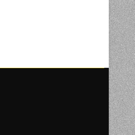
NI
TORA
ENJE