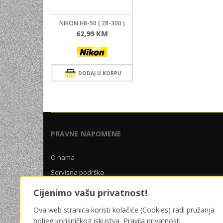
UNIVERZALNE BATERIJE
NIKON HB-50 ( 28-300 )
ODRŽAVANJE
62,99
KM
SPORTSKA OPTIKA
VIDEO KAMERE I OPREMA
DODAJ U KORPU
MOBILNI UREĐAJI
SOFTWARE
PRAVNE NAPOMENE
O nama
Servisna podrška
Uslovi poslovanja
Cijenimo vašu privatnost!
Pravila privatnosti
Ova web stranica koristi kolačiće (Cookies) radi pružanja
boljeg korisničkog iskustva.
Pravila privatnosti