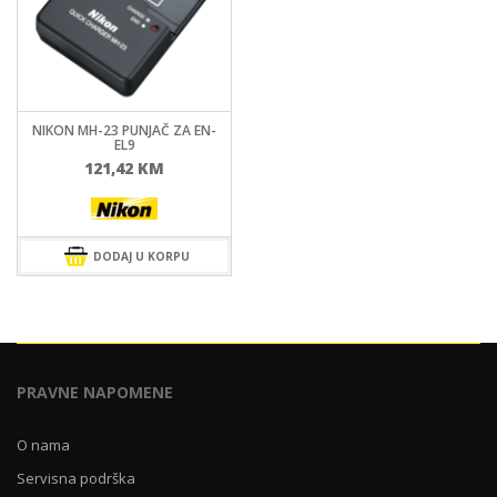
NIKON MH-23 PUNJAČ ZA EN-
EL9
121,42
KM
DODAJ U KORPU
PRAVNE NAPOMENE
O nama
Servisna podrška