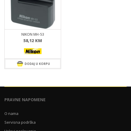
NIKON MH-53
58,12
KM
DODAJ U KORPU
PRAVNE NAPOMENE
O nama
Servisna podrška
Uslovi poslovanja