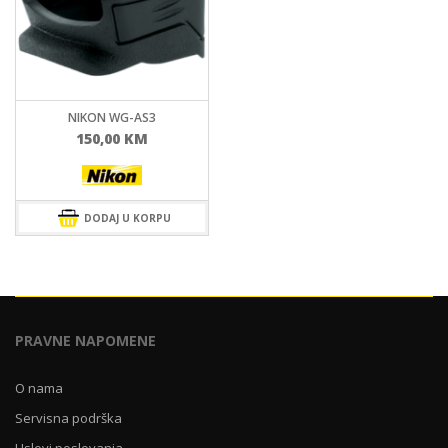
NIKON WG-AS3
150,00
KM
DODAJ U KORPU
PRAVNE NAPOMENE
O nama
Servisna podrška
Uslovi poslovanja