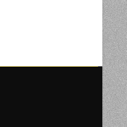
NI
TORA
ENJE