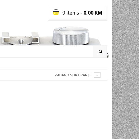
0 items
-
0,00
KM
I
ZADANO SORTIRANJE
RATI
I
E
PREMA
INSKI
POVI
JA