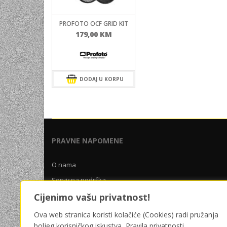
UNIVERZALNE BATERIJE
PROFOTO OCF GRID KIT
ODRŽAVANJE
179,00
KM
SPORTSKA OPTIKA
VIDEO KAMERE I OPREMA
MOBILNI UREĐAJI
DODAJ U KORPU
SOFTWARE
PRAVNE NAPOMENE
O nama
Servisna podrška
Uslovi poslovanja
Cijenimo vašu privatnost!
Pravila privatnosti
Ova web stranica koristi kolačiće (Cookies) radi pružanja
boljeg korisničkog iskustva.
Pravila privatnosti