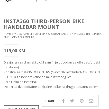
INSTA360 THIRD-PERSON BIKE
HANDLEBAR MOUNT
HOME
>
VIDEO KAMERE I OPREMA
>
SPORTSKE KAMERE
> INSTA360 THIRD-PERSON
BIKE HANDLEBAR MOUNT
119,00
KM
Dizajniran za drumski biciklizam (nije pogodan za off-road/brdski
biciklizam).
Koristite sa Insta360
X3,
ONE RS (1-Inch 360 excluded),
ONE X2,
ONE
R,
ONE X
za nevjerovatne snimke iz trećeg lica.
Brzo i lako se instalira.
Dolazi sa dve dodatne priključne tačke za drugu dodatnu opremu.
SHARE