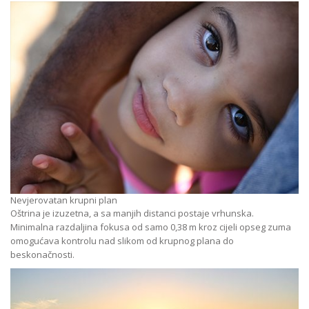
Nevjerovatan krupni plan
Oštrina je izuzetna, a sa manjih distanci postaje vrhunska.
Minimalna razdaljina fokusa od samo 0,38 m kroz cijeli opseg zuma
omogućava kontrolu nad slikom od krupnog plana do
beskonačnosti.