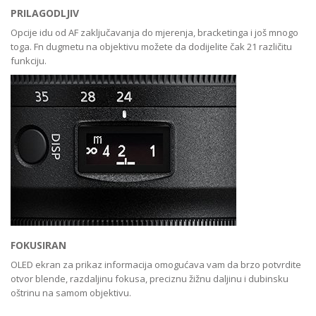
PRILAGODLJIV
Opcije idu od AF zaključavanja do mjerenja, bracketinga i još mnogo
toga. Fn dugmetu na objektivu možete da dodijelite čak 21 različitu
funkciju.
FOKUSIRAN
OLED ekran za prikaz informacija omogućava vam da brzo potvrdite
otvor blende, razdaljinu fokusa, preciznu žižnu daljinu i dubinsku
oštrinu na samom objektivu.