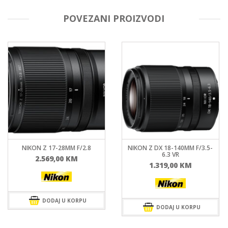
POVEZANI PROIZVODI
NIKON Z DX 18-140MM F/3.5-
NIKON Z 24-200MM F/4-6.3 VR
6.3 VR
1.999,00
KM
1.319,00
KM
DODAJ U KORPU
DODAJ U KORPU