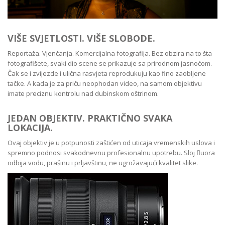
VIŠE SVJETLOSTI. VIŠE SLOBODE.
Reportaža. Vjenčanja. Komercijalna fotografija. Bez obzira na to šta
fotografišete, svaki dio scene se prikazuje sa prirodnom jasnoćom.
Čak se i zvijezde i ulična rasvjeta reprodukuju kao fino zaobljene
tačke. A kada je za priču neophodan video, na samom objektivu
imate preciznu kontrolu nad dubinskom oštrinom.
JEDAN OBJEKTIV. PRAKTIČNO SVAKA
LOKACIJA.
Ovaj objektiv je u potpunosti zaštićen od uticaja vremenskih uslova i
spremno podnosi svakodnevnu profesionalnu upotrebu. Sloj fluora
odbija vodu, prašinu i prljavštinu, ne ugrožavajući kvalitet slike.