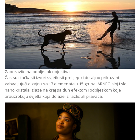
Zaboravite na odbljesak objektiva
Čak su i tačkasti izvori svjetlosti prelijepo i detaljno prikazani
zahvaljujući dizajnu sa 17 elemenata u 15 grupa. ARNEO sloj i sloj
nano kristala izlaze na kraj sa duh efektom i odbljeskom koje
prouzrokuju svjetla koja dolaze iz različitih pravaca.