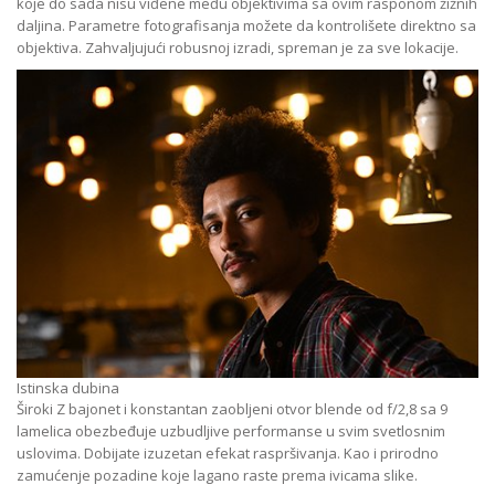
koje do sada nisu viđene među objektivima sa ovim rasponom žižnih
daljina. Parametre fotografisanja možete da kontrolišete direktno sa
objektiva. Zahvaljujući robusnoj izradi, spreman je za sve lokacije.
Istinska dubina
Široki Z bajonet i konstantan zaobljeni otvor blende od f/2,8 sa 9
lamelica obezbeđuje uzbudljive performanse u svim svetlosnim
uslovima. Dobijate izuzetan efekat raspršivanja. Kao i prirodno
zamućenje pozadine koje lagano raste prema ivicama slike.