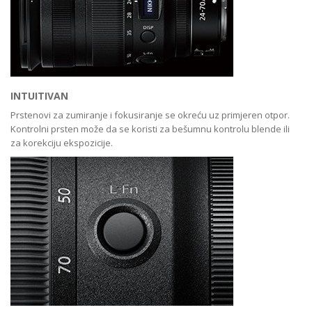
INTUITIVAN
Prstenovi za zumiranje i fokusiranje se okreću uz primjeren otpor.
Kontrolni prsten može da se koristi za bešumnu kontrolu blende ili
za korekciju ekspozicije.