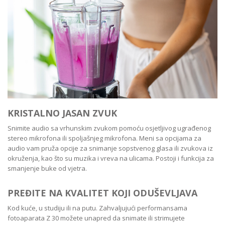
KRISTALNO JASAN ZVUK
Snimite audio sa vrhunskim zvukom pomoću osjetljivog ugrađenog
stereo mikrofona ili spoljašnjeg mikrofona. Meni sa opcijama za
audio vam pruža opcije za snimanje sopstvenog glasa ili zvukova iz
okruženja, kao što su muzika i vreva na ulicama. Postoji i funkcija za
smanjenje buke od vjetra.
PREĐITE NA KVALITET KOJI ODUŠEVLJAVA
Kod kuće, u studiju ili na putu. Zahvaljujući performansama
fotoaparata Z 30 možete unapred da snimate ili strimujete