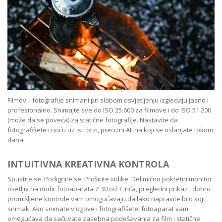
Filmovi i fotografije snimani pri slabom osvjetljenju izgledaju jasno i
profesionalno. Snimajte sve do ISO 25.600 za filmove i do ISO 51.200
(može da se poveća) za statične fotografije. Nastavite da
fotografišete i noću uz isti brzi, precizni AF na koji se oslanjate tokom
dana.
INTUITIVNA KREATIVNA KONTROLA
Spustite se. Podignite se. Proširite vidike. Delimično pokretni monitor
osetljiv na dodir fotoaparata Z 30 od 3 inča, pregledni prikaz i dobro
promišljene kontrole vam omogućavaju da lako napravite bilo koji
snimak. Ako snimate vlogove i fotografišete, fotoaparat vam
omogućava da sačuvate zasebna podešavanja za film i statične