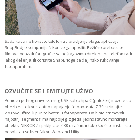
Sada kada ne koristite telefon za pravljenje vloga, aplikacija
SnapBridge
kompanije Nikon će ga uposliti. Bežično prebacujte
filmove od 4K ili fotografije sa heštagovima direktno na telefon radi
lakog deljenja. Ili koristite SnapBridge za daljinsko rukovanje
fotoaparatom.
OZVUČITE SE I EMITUJTE UŽIVO
Pomoću jednog univerzalnog USB kabla tipa C (priložen) možete da
obezbjedite konstantno napajanje fotoaparata Z 30: strimujte
vlogove uživo ili punite bateriju fotoaparata. Da biste strimovali
najoštriji segment filma najboljeg izgleda, jednostavno montirajte
objektiv NIKKOR Z i priključite Z 30 u računar tako što ćete instalirati
besplatan softver
Nikon Webcam Utility
.