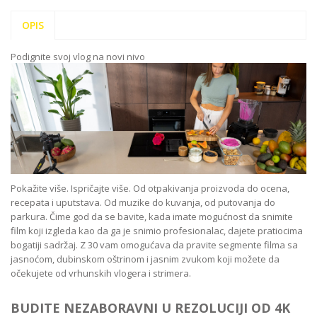
OPIS
Podignite svoj vlog na novi nivo
Pokažite više. Ispričajte više. Od otpakivanja proizvoda do ocena,
recepata i uputstava. Od muzike do kuvanja, od putovanja do
parkura. Čime god da se bavite, kada imate mogućnost da snimite
film koji izgleda kao da ga je snimio profesionalac, dajete pratiocima
bogatiji sadržaj. Z 30 vam omogućava da pravite segmente filma sa
jasnoćom, dubinskom oštrinom i jasnim zvukom koji možete da
očekujete od vrhunskih vlogera i strimera.
BUDITE NEZABORAVNI U REZOLUCIJI OD 4K