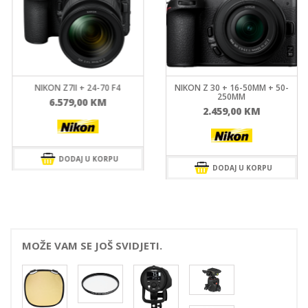
NIKON Z 30 + 16-50MM + 50-
NIKON Z6III + 24-120MM F/4
250MM
7.199,00
KM
2.459,00
KM
DODAJ U KORPU
DODAJ U KORPU
MOŽE VAM SE JOŠ SVIDJETI.