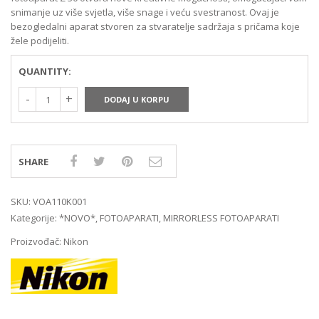
snimanje uz više svjetla, više snage i veću svestranost. Ovaj je
bezogledalni aparat stvoren za stvaratelje sadržaja s pričama koje
žele podijeliti.
QUANTITY:
DODAJ U KORPU
SHARE
SKU:
VOA110K001
Kategorije:
*NOVO*
,
FOTOAPARATI
,
MIRRORLESS FOTOAPARATI
Proizvođač:
Nikon