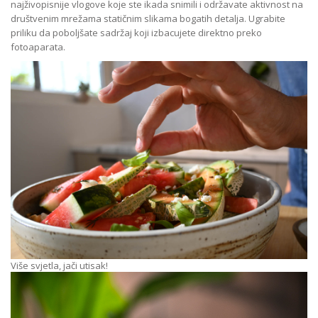
najživopisnije vlogove koje ste ikada snimili i održavate aktivnost na
društvenim mrežama statičnim slikama bogatih detalja. Ugrabite
priliku da poboljšate sadržaj koji izbacujete direktno preko
fotoaparata.
Više svjetla, jači utisak!