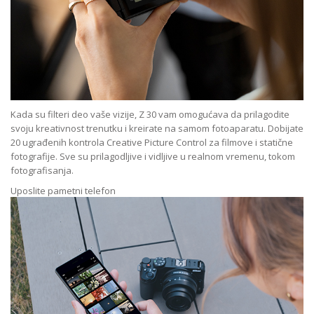
Kada su filteri deo vaše vizije, Z 30 vam omogućava da prilagodite
svoju kreativnost trenutku i kreirate na samom fotoaparatu. Dobijate
20 ugrađenih kontrola Creative Picture Control za filmove i statične
fotografije. Sve su prilagodljive i vidljive u realnom vremenu, tokom
fotografisanja.
Uposlite pametni telefon