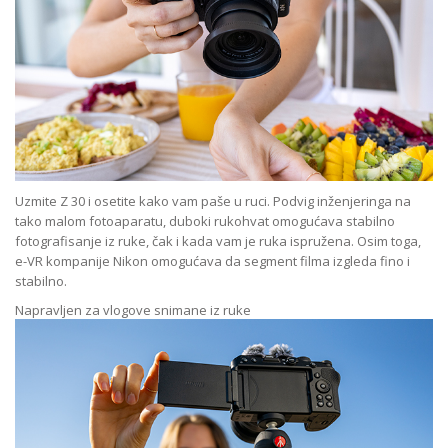
Uzmite Z 30 i osetite kako vam paše u ruci. Podvig inženjeringa na
tako malom fotoaparatu, duboki rukohvat omogućava stabilno
fotografisanje iz ruke, čak i kada vam je ruka ispružena. Osim toga,
e-VR kompanije Nikon omogućava da segment filma izgleda fino i
stabilno.
Napravljen za vlogove snimane iz ruke