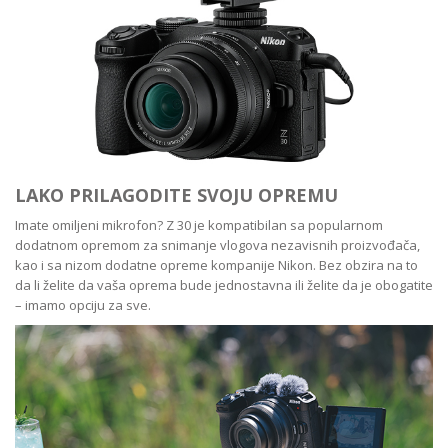
LAKO PRILAGODITE SVOJU OPREMU
Imate omiljeni mikrofon? Z 30 je kompatibilan sa popularnom
dodatnom opremom za snimanje vlogova nezavisnih proizvođača,
kao i sa nizom dodatne opreme kompanije Nikon. Bez obzira na to
da li želite da vaša oprema bude jednostavna ili želite da je obogatite
– imamo opciju za sve.