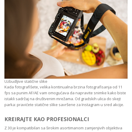
Uzbudljive statične slike
Kada fotografišete, velika kontinualna brzina fotografisanja od 11
fps sa punim AF/AE vam omogućava da napravite snimke kako biste
istakli sadržaj na društvenim mrežama. Od gradskih ulica do skejt
parka: pravićete statične slike savršene za Instagram u sred akcije.
KREIRAJTE KAO PROFESIONALCI
Z 30 je kompatibilan sa širokim asortimanom zamjenjivih objektiva