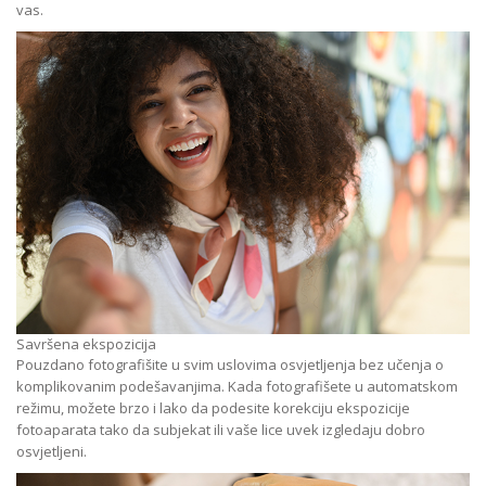
vas.
Savršena ekspozicija
Pouzdano fotografišite u svim uslovima osvjetljenja bez učenja o
komplikovanim podešavanjima. Kada fotografišete u automatskom
režimu, možete brzo i lako da podesite korekciju ekspozicije
fotoaparata tako da subjekat ili vaše lice uvek izgledaju dobro
osvjetljeni.