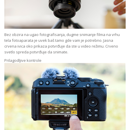
Bez obzira na ugao fotografisanja, dugme snimanje filma na vrhu
tela fotoaparata je uvek baš tamo gde vam je potrebno. Jasna
crvena ivica oko prikaza potvrđuje da ste u video režimu. Crveno
svetlo spreda potvrđuje da snimate.
Prilagodljive kontrole