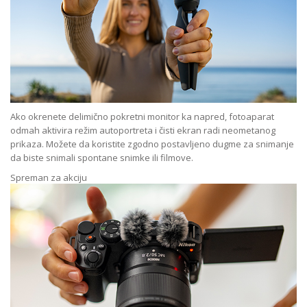
Ako okrenete delimično pokretni monitor ka napred, fotoaparat
odmah aktivira režim autoportreta i čisti ekran radi neometanog
prikaza. Možete da koristite zgodno postavljeno dugme za snimanje
da biste snimali spontane snimke ili filmove.
Spreman za akciju