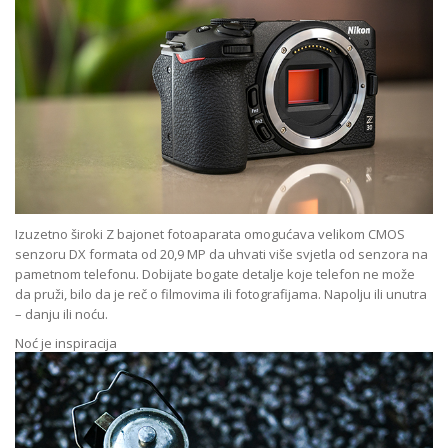
Izuzetno široki Z bajonet fotoaparata omogućava velikom CMOS
senzoru DX formata od 20,9 MP da uhvati više svjetla od senzora na
pametnom telefonu. Dobijate bogate detalje koje telefon ne može
da pruži, bilo da je reč o filmovima ili fotografijama. Napolju ili unutra
– danju ili noću.
Noć je inspiracija