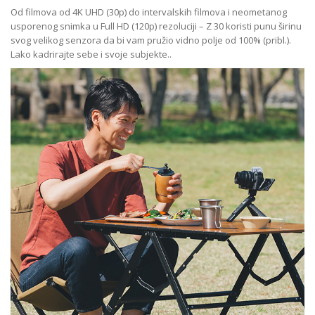
Od filmova od 4K UHD (30p) do intervalskih filmova i neometanog
usporenog snimka u Full HD (120p) rezoluciji – Z 30 koristi punu širinu
svog velikog senzora da bi vam pružio vidno polje od 100% (pribl.).
Lako kadrirajte sebe i svoje subjekte..