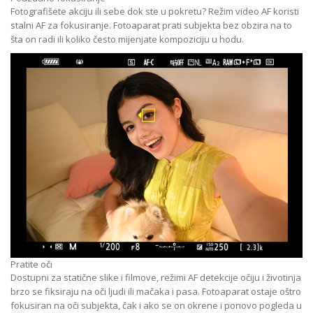
Fotografišete akciju ili sebe dok ste u pokretu? Režim video AF koristi
stalni AF za fokusiranje. Fotoaparat prati subjekta bez obzira na to
šta on radi ili koliko često mijenjate kompoziciju u hodu.
Pratite oči
Dostupni za statične slike i filmove, režimi AF detekcije očiju i životinja
brzo se fiksiraju na oči ljudi ili mačaka i pasa. Fotoaparat ostaje oštro
fokusiran na oči subjekta, čak i ako se on okrene i ponovo pogleda u