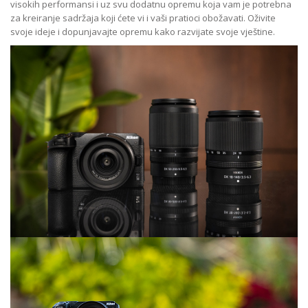
visokih performansi i uz svu dodatnu opremu koja vam je potrebna
za kreiranje sadržaja koji ćete vi i vaši pratioci obožavati. Oživite
svoje ideje i dopunjavajte opremu kako razvijate svoje vještine.