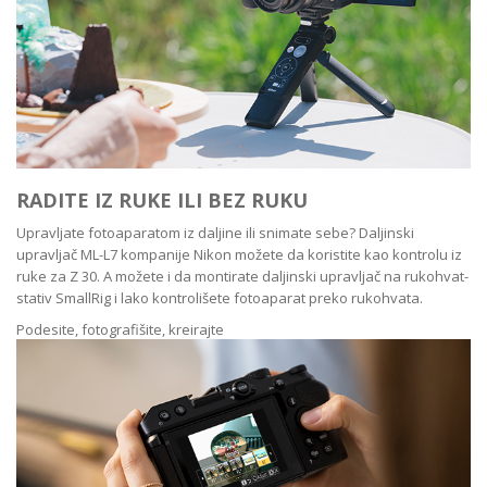
RADITE IZ RUKE ILI BEZ RUKU
Upravljate fotoaparatom iz daljine ili snimate sebe? Daljinski
upravljač ML-L7 kompanije Nikon možete da koristite kao kontrolu iz
ruke za Z 30. A možete i da montirate daljinski upravljač na rukohvat-
stativ SmallRig i lako kontrolišete fotoaparat preko rukohvata.
Podesite, fotografišite, kreirajte