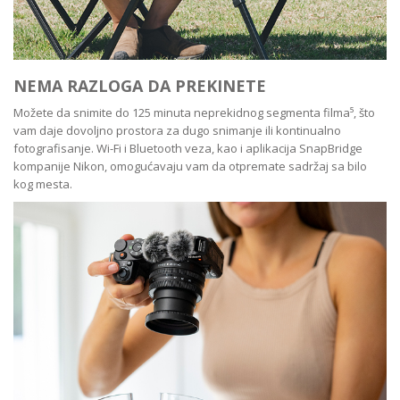
NEMA RAZLOGA DA PREKINETE
Možete da snimite do 125 minuta neprekidnog segmenta filma⁵, što
vam daje dovoljno prostora za dugo snimanje ili kontinualno
fotografisanje. Wi-Fi i Bluetooth veza, kao i aplikacija SnapBridge
kompanije Nikon, omogućavaju vam da otpremate sadržaj sa bilo
kog mesta.