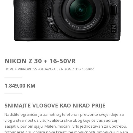
NIKON Z 30 + 16-50VR
HOME
>
MIRRORLESS FOTOAPARATI
> NIKON Z 30 + 16-50VR
1.849,00
KM
SNIMAJTE VLOGOVE KAO NIKAD PRIJE
Nadiđite ograničenja pametnog telefona i pretvorite svoje ideje za
vlog u stvarnost uz višu kvalitetu slike zbog koje će vaš sadržaj
zasjati u punom sjaju. Malen, moćan i vrlo jednostavan za upotrebu,
fotoaparat Z 30 otvara nove kreativne mogućnosti, omogućujući vam