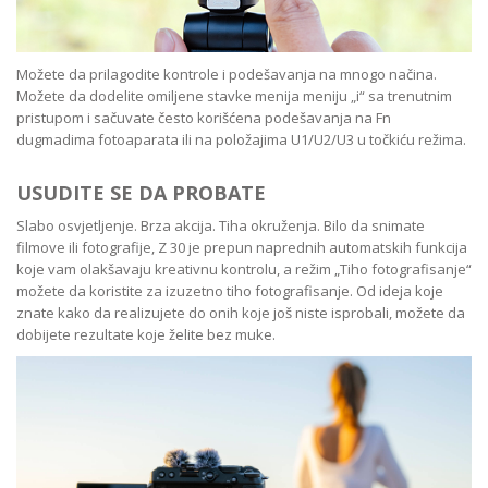
Možete da prilagodite kontrole i podešavanja na mnogo načina.
Možete da dodelite omiljene stavke menija meniju „i“ sa trenutnim
pristupom i sačuvate često korišćena podešavanja na Fn
dugmadima fotoaparata ili na položajima U1/U2/U3 u točkiću režima.
USUDITE SE DA PROBATE
Slabo osvjetljenje. Brza akcija. Tiha okruženja. Bilo da snimate
filmove ili fotografije, Z 30 je prepun naprednih automatskih funkcija
koje vam olakšavaju kreativnu kontrolu, a režim „Tiho fotografisanje“
možete da koristite za izuzetno tiho fotografisanje. Od ideja koje
znate kako da realizujete do onih koje još niste isprobali, možete da
dobijete rezultate koje želite bez muke.