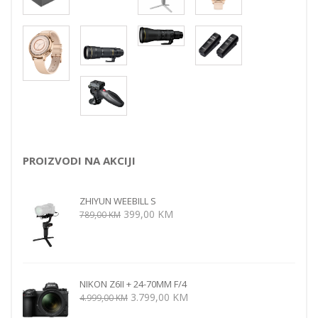
PROIZVODI NA AKCIJI
ZHIYUN WEEBILL S
Izvorna
Trenutna
399,00
KM
789,00
KM
cijena
cijena
bila
je:
je:
399,00 KM.
789,00 KM.
NIKON Z6II + 24-70MM F/4
Izvorna
Trenutna
3.799,00
KM
4.999,00
KM
cijena
cijena