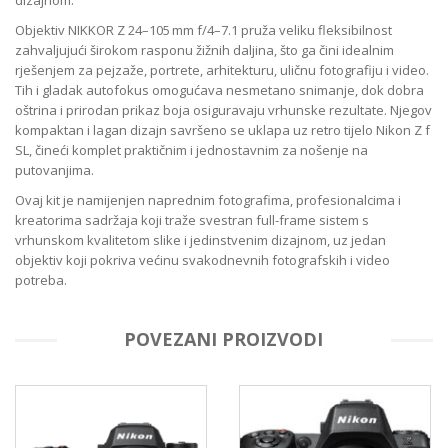
Objektiv NIKKOR Z 24–105 mm f/4–7.1 pruža veliku fleksibilnost
zahvaljujući širokom rasponu žižnih daljina, što ga čini idealnim
rješenjem za pejzaže, portrete, arhitekturu, uličnu fotografiju i video.
Tih i gladak autofokus omogućava nesmetano snimanje, dok dobra
oštrina i prirodan prikaz boja osiguravaju vrhunske rezultate. Njegov
kompaktan i lagan dizajn savršeno se uklapa uz retro tijelo Nikon Z f
SL, čineći komplet praktičnim i jednostavnim za nošenje na
putovanjima.
Ovaj kit je namijenjen naprednim fotografima, profesionalcima i
kreatorima sadržaja koji traže svestran full-frame sistem s
vrhunskom kvalitetom slike i jedinstvenim dizajnom, uz jedan
objektiv koji pokriva većinu svakodnevnih fotografskih i video
potreba.
POVEZANI PROIZVODI