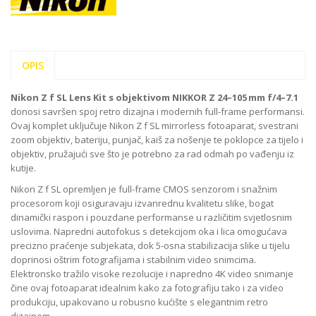
OPIS
Nikon Z f SL Lens Kit s objektivom NIKKOR Z 24–105 mm f/4–7.1
donosi savršen spoj retro dizajna i modernih full-frame performansi.
Ovaj komplet uključuje Nikon Z f SL mirrorless fotoaparat, svestrani
zoom objektiv, bateriju, punjač, kaiš za nošenje te poklopce za tijelo i
objektiv, pružajući sve što je potrebno za rad odmah po vađenju iz
kutije.
Nikon Z f SL opremljen je full-frame CMOS senzorom i snažnim
procesorom koji osiguravaju izvanrednu kvalitetu slike, bogat
dinamički raspon i pouzdane performanse u različitim svjetlosnim
uslovima. Napredni autofokus s detekcijom oka i lica omogućava
precizno praćenje subjekata, dok 5-osna stabilizacija slike u tijelu
doprinosi oštrim fotografijama i stabilnim video snimcima.
Elektronsko tražilo visoke rezolucije i napredno 4K video snimanje
čine ovaj fotoaparat idealnim kako za fotografiju tako i za video
produkciju, upakovano u robusno kućište s elegantnim retro
dizajnom.