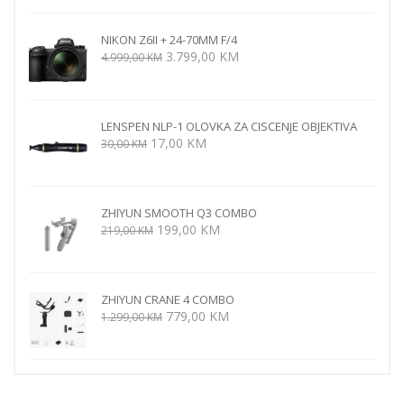
je:
399,00 KM.
789,00 KM.
NIKON Z6II + 24-70MM F/4
Izvorna
Trenutna
3.799,00
KM
4.999,00
KM
cijena
cijena
bila
je:
je:
3.799,00 KM.
LENSPEN NLP-1 OLOVKA ZA CISCENJE OBJEKTIVA
4.999,00 KM.
Izvorna
Trenutna
17,00
KM
30,00
KM
cijena
cijena
bila
je:
je:
17,00 KM.
ZHIYUN SMOOTH Q3 COMBO
30,00 KM.
Izvorna
Trenutna
199,00
KM
219,00
KM
cijena
cijena
bila
je:
je:
199,00 KM.
ZHIYUN CRANE 4 COMBO
219,00 KM.
Izvorna
Trenutna
779,00
KM
1.299,00
KM
cijena
cijena
bila
je:
je:
779,00 KM.
1.299,00 KM.