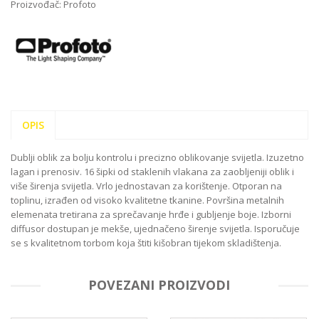
Proizvođač:
Profoto
OPIS
Dublji oblik za bolju kontrolu i precizno oblikovanje svijetla. Izuzetno
lagan i prenosiv. 16 šipki od staklenih vlakana za zaobljeniji oblik i
više širenja svijetla. Vrlo jednostavan za korištenje. Otporan na
toplinu, izrađen od visoko kvalitetne tkanine. Površina metalnih
elemenata tretirana za sprečavanje hrđe i gubljenje boje. Izborni
diffusor dostupan je mekše, ujednačeno širenje svijetla. Isporučuje
se s kvalitetnom torbom koja štiti kišobran tijekom skladištenja.
POVEZANI PROIZVODI