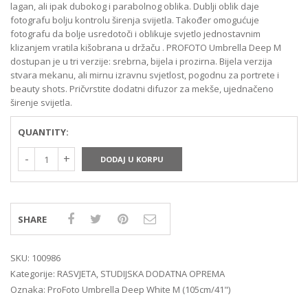
lagan, ali ipak dubokog i parabolnog oblika. Dublji oblik daje
fotografu bolju kontrolu širenja svijetla. Također omogućuje
fotografu da bolje usredotoči i oblikuje svjetlo jednostavnim
klizanjem vratila kišobrana u držaču . PROFOTO Umbrella Deep M
dostupan je u tri verzije: srebrna, bijela i prozirna. Bijela verzija
stvara mekanu, ali mirnu izravnu svjetlost, pogodnu za portrete i
beauty shots. Pričvrstite dodatni difuzor za mekše, ujednačeno
širenje svijetla.
QUANTITY:
DODAJ U KORPU
SHARE
SKU:
100986
Kategorije:
RASVJETA
,
STUDIJSKA DODATNA OPREMA
Oznaka:
ProFoto Umbrella Deep White M (105cm/41")