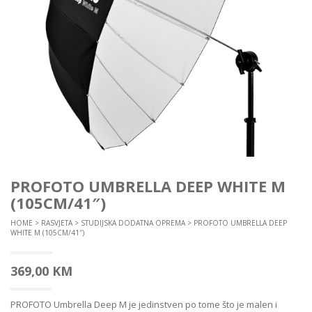
PROFOTO UMBRELLA DEEP WHITE M
(105CM/41″)
HOME
>
RASVJETA
>
STUDIJSKA DODATNA OPREMA
> PROFOTO UMBRELLA DEEP
WHITE M (105CM/41″)
369,00
KM
PROFOTO Umbrella Deep M je jedinstven po tome što je malen i