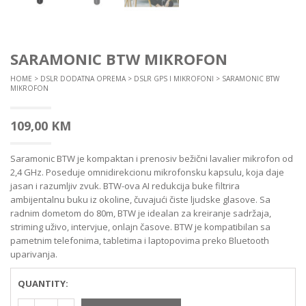
SARAMONIC BTW MIKROFON
HOME
>
DSLR DODATNA OPREMA
>
DSLR GPS I MIKROFONI
> SARAMONIC BTW
MIKROFON
109,00
KM
Saramonic BTW je kompaktan i prenosiv bežični lavalier mikrofon od
2,4 GHz. Poseduje omnidirekcionu mikrofonsku kapsulu, koja daje
jasan i razumljiv zvuk. BTW-ova AI redukcija buke filtrira
ambijentalnu buku iz okoline, čuvajući čiste ljudske glasove. Sa
radnim dometom do 80m, BTW je idealan za kreiranje sadržaja,
striming uživo, intervjue, onlajn časove. BTW je kompatibilan sa
pametnim telefonima, tabletima i laptopovima preko Bluetooth
uparivanja.
QUANTITY: