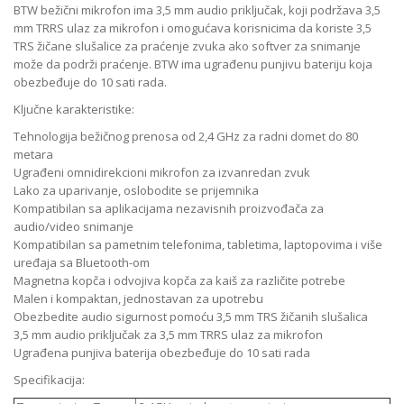
BTW bežični mikrofon ima 3,5 mm audio priključak, koji podržava 3,5
mm TRRS ulaz za mikrofon i omogućava korisnicima da koriste 3,5
TRS žičane slušalice za praćenje zvuka ako softver za snimanje
može da podrži praćenje. BTW ima ugrađenu punjivu bateriju koja
obezbeđuje do 10 sati rada.
Ključne karakteristike:
Tehnologija bežičnog prenosa od 2,4 GHz za radni domet do 80
metara
Ugrađeni omnidirekcioni mikrofon za izvanredan zvuk
Lako za uparivanje, oslobodite se prijemnika
Kompatibilan sa aplikacijama nezavisnih proizvođača za
audio/video snimanje
Kompatibilan sa pametnim telefonima, tabletima, laptopovima i više
uređaja sa Bluetooth-om
Magnetna kopča i odvojiva kopča za kaiš za različite potrebe
Malen i kompaktan, jednostavan za upotrebu
Obezbedite audio sigurnost pomoću 3,5 mm TRS žičanih slušalica
3,5 mm audio priključak za 3,5 mm TRRS ulaz za mikrofon
Ugrađena punjiva baterija obezbeđuje do 10 sati rada
Specifikacija: