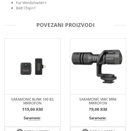
Fur Windshield×1
Belt Chip×1
POVEZANI PROIZVODI
SARAMONIC BLINK 100 B3
SARAMONIC VMIC MINI
MIKROFON
MIKROFON
utna
119,00
KM
79,00
KM
a
0 KM.