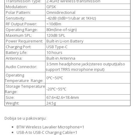
Transmission Type:
2.4GHz wireless transmission
Modulation:
GFSK
Polar Pattern:
Omnidirectional
Sensitivity:
-42dB (0dB=1/ubar at 1KHz)
RF Output Power:
<10dBm
Operating Range:
80m(line-of-sign)
Maximum SPL:
120dB SPL
Power Requirement:
Built-in Li-ion Battery
Charging Port:
USB Type-C
Battery Life:
10 hours
Antenna:
Built-in Antenna
3.5mm headphone jack(stereo output)(also
Audio Connector:
support TRRS microphone input)
Operating
0℃~50℃
Temperature Range:
Storage Temperature
-20℃~55℃
Range:
Size:
67.6×42.6×18.4mm
Weight:
24.5g
Dobija se u pakovanju:
BTW Wireless Lavalier Microphone×1
USB-A to USB-C Charging Cable×1