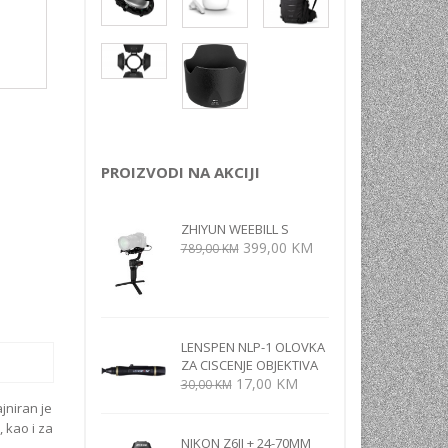
NI
TORA
ENJE
PROIZVODI NA AKCIJI
ZHIYUN WEEBILL S
Izvorna
Trenutna
399,00
KM
789,00
KM
cijena
cijena
bila
je:
je:
399,00 KM.
789,00 KM.
LENSPEN NLP-1 OLOVKA
ZA CISCENJE OBJEKTIVA
Izvorna
Trenutna
17,00
KM
30,00
KM
cijena
cijena
jniran je
bila
je:
, kao i za
je:
17,00 KM.
NIKON Z6II + 24-70MM