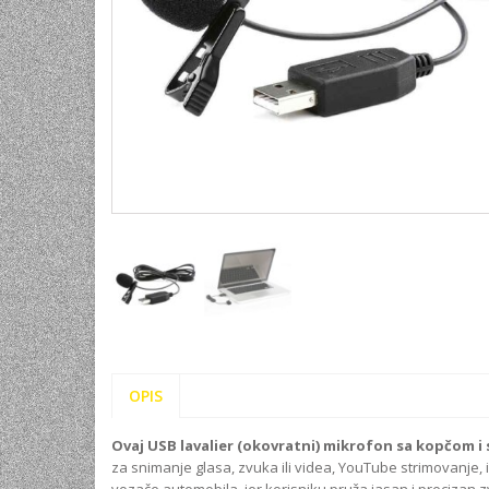
UNIVERZALNE BATERIJE
ODRŽAVANJE
SPORTSKA OPTIKA
VIDEO KAMERE I OPREMA
MOBILNI UREĐAJI
SOFTWARE
OPIS
Ovaj USB lavalier (okovratni) mikrofon sa kopčom
za snimanje glasa, zvuka ili videa, YouTube strimovanje, in