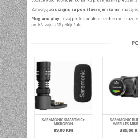
vozače automobila, jer korisniku pruža jasan i precizan zv
Zahvaljujući
dizajnu sa poništavanjem šuma
, značajn
Plug and play
– ovaj profesionalni mikrofon radi izuzet
podržavaju USB priključak.
P
R-EA2S
SARAMONIC SMARTMIC+
SARAMONIC BLIN
MIKROFON
WIRELLES MIKR
orna
Trenutna
00
KM
89,00
KM
389,00
K
ena
cijena