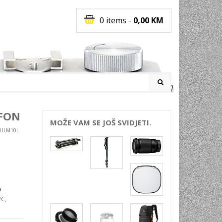
0 items
-
0,00
KM
I
FON
MOŽE VAM SE JOŠ SVIDJETI.
-ULM10L
RATI
I
E
PREMA
INSKI
a
PC,
POVI
JA