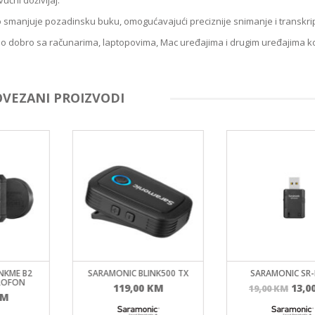
učni doživljaj.
o smanjuje pozadinsku buku, omogućavajući preciznije snimanje i transkrip
no dobro sa računarima, laptopovima, Mac uređajima i drugim uređajima ko
OVEZANI PROIZVODI
KME B2
SARAMONIC BLINK500 TX
SARAMONIC SR-E
OFON
Izvor
119,00
KM
13,00
19,00
KM
M
cijen