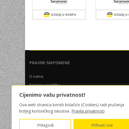
a
je:
13,00 KM.
 KORPU
00 KM.
DODAJ U KORPU
DODAJ U K
PRAVNE NAPOMENE
O nama
Servisna podrška
Uslovi poslovanja
Cijenimo vašu privatnost!
Pravila privatnosti
Ova web stranica koristi kolačiće (Cookies) radi pružanja
boljeg korisničkog iskustva.
Pravila privatnosti
Prilagodi
Prihvati sve