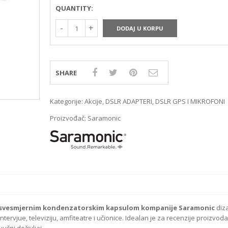
MIRRORLES TRAŽILA
DSLR GPS I MIKROFO
QUANTITY:
MIRRORLES ADAPTERI
DSLR ADAPTERI
MIRRORLES REMENI ZA
DSLR TRAŽILA
DODAJ U KORPU
NOŠENJE
DSLR ZAŠTITE MONI
DSLR REMENI ZA NOŠ
DSLR KUČIŠTA
SHARE
Kategorije:
Akcije
,
DSLR ADAPTERI
,
DSLR GPS I MIKROFONI
Proizvođač:
Saramonic
 i svesmjernim kondenzatorskim kapsulom kompanije Saramonic
diza
tervjue, televiziju, amfiteatre i učionice. Idealan je za recenzije proizvoda