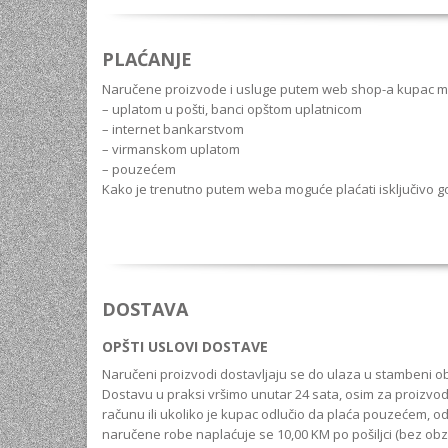
PLAĆANJE
Naručene proizvode i usluge putem web shop-a kupac može
– uplatom u pošti, banci opštom uplatnicom
– internet bankarstvom
– virmanskom uplatom
– pouzećem
Kako je trenutno putem weba moguće plaćati isključivo got
DOSTAVA
OPŠTI USLOVI DOSTAVE
Naručeni proizvodi dostavljaju se do ulaza u stambeni ob
Dostavu u praksi vršimo unutar 24 sata, osim za proizvod
računu ili ukoliko je kupac odlučio da plaća pouzećem, o
naručene robe naplaćuje se 10,00 KM po pošiljci (bez obz