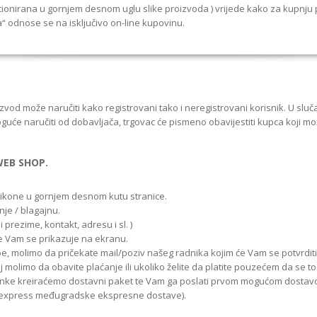
icionirana u gornjem desnom uglu slike proizvoda ) vrijede kako za kupnju p
odnose se na isključivo on-line kupovinu.
zvod može naručiti kako registrovani tako i neregistrovani korisnik. U sluč
oguće naručiti od dobavljača, trgovac će pismeno obavijestiti kupca koji mo
WEB SHOP.
ikone u gornjem desnom kutu stranice.
je / blagajnu.
prezime, kontakt, adresu i sl. )
te Vam se prikazuje na ekranu.
e, molimo da pričekate mail/poziv našeg radnika kojim će Vam se potvrditi
limo da obavite plaćanje ili ukoliko želite da platite pouzećem da se to n
nke kreiraćemo dostavni paket te Vam ga poslati prvom mogućom dostav
roexpress međugradske ekspresne dostave).