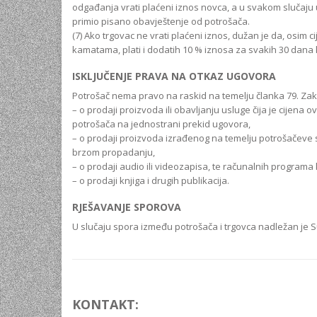
odgađanja vrati plaćeni iznos novca, a u svakom slučaju
primio pisano obavještenje od potrošača.
(7) Ako trgovac ne vrati plaćeni iznos, dužan je da, osim
kamatama, plati i dodatih 10 % iznosa za svakih 30 dana 
ISKLJUČENJE PRAVA NA OTKAZ UGOVORA
Potrošač nema pravo na raskid na temelju članka 79. Zakon
– o prodaji proizvoda ili obavljanju usluge čija je cijena
potrošača na jednostrani prekid ugovora,
– o prodaji proizvoda izrađenog na temelju potrošačeve sp
brzom propadanju,
– o prodaji audio ili videozapisa, te računalnih programa 
– o prodaji knjiga i drugih publikacija.
RJEŠAVANJE SPOROVA
U slučaju spora između potrošača i trgovca nadležan je S
KONTAKT: