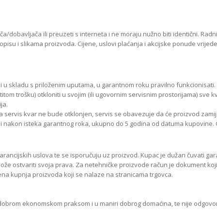
MIRRORLES TRAŽILA
DSLR GPS I MIKROFO
MIRRORLES ADAPTERI
DSLR ADAPTERI
MIRRORLES REMENI ZA
DSLR TRAŽILA
NOŠENJE
ča/dobavljača ili preuzeti s interneta i ne moraju nužno biti identični. Rad
DSLR ZAŠTITE MONI
su i slikama proizvoda. Cijene, uslovi plaćanja i akcijske ponude vrijede i
DSLR REMENI ZA NOŠ
DSLR KUČIŠTA
no i u skladu s priloženim uputama, u garantnom roku pravilno funkcionisa
tom trošku) otkloniti u svojim (ili ugovornim servisnim prostorijama) sve 
ja.
rvis kvar ne bude otklonjen, servis se obavezuje da će proizvod zamijenit
ve i nakon isteka garantnog roka, ukupno do 5 godina od datuma kupovine.
garancijskih uslova te se isporučuju uz proizvod. Kupac je dužan čuvati gara
 može ostvariti svoja prava. Za netehničke proizvode račun je dokument ko
 kupnja proizvoda koji se nalaze na stranicama trgovca.
 dobrom ekonomskom praksom i u maniri dobrog domaćina, te nije odgovor