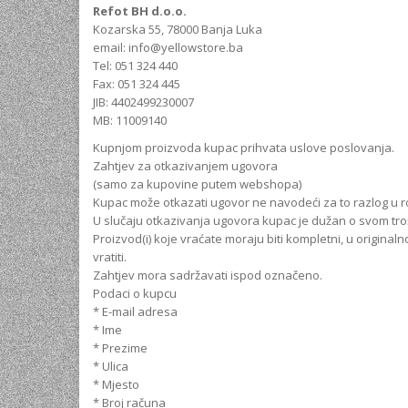
Refot BH d.o.o.
Kozarska 55, 78000 Banja Luka
email: info@yellowstore.ba
Tel: 051 324 440
Fax: 051 324 445
JIB: 4402499230007
MB: 11009140
Kupnjom proizvoda kupac prihvata uslove poslovanja.
Zahtjev za otkazivanjem ugovora
(samo za kupovine putem webshopa)
Kupac može otkazati ugovor ne navodeći za to razlog u ro
U slučaju otkazivanja ugovora kupac je dužan o svom troš
Proizvod(i) koje vraćate moraju biti kompletni, u origin
vratiti.
Zahtjev mora sadržavati ispod označeno.
Podaci o kupcu
* E-mail adresa
* Ime
* Prezime
* Ulica
* Mjesto
* Broj računa