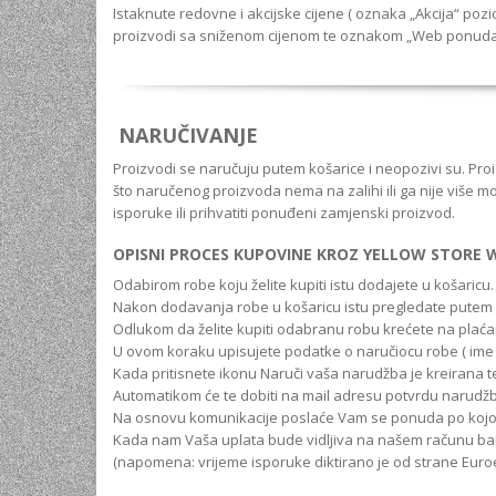
Istaknute redovne i akcijske cijene ( oznaka „Akcija“ poz
proizvodi sa sniženom cijenom te oznakom „Web ponuda“ 
NARUČIVANJE
Proizvodi se naručuju putem košarice i neopozivi su. Proi
što naručenog proizvoda nema na zalihi ili ga nije više m
isporuke ili prihvatiti ponuđeni zamjenski proizvod.
OPISNI PROCES KUPOVINE KROZ YELLOW STORE 
Odabirom robe koju želite kupiti istu dodajete u košaricu.
Nakon dodavanja robe u košaricu istu pregledate putem 
Odlukom da želite kupiti odabranu robu krećete na plaćan
U ovom koraku upisujete podatke o naručiocu robe ( ime i 
Kada pritisnete ikonu Naruči vaša narudžba je kreirana 
Automatikom će te dobiti na mail adresu potvrdu narudžb
Na osnovu komunikacije poslaće Vam se ponuda po kojoj mo
Kada nam Vaša uplata bude vidljiva na našem računu ba
(napomena: vrijeme isporuke diktirano je od strane Eu