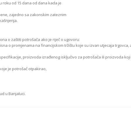
 u roku od 15 dana od dana kada je
 cijene, zajedno sa zakonskim zateznim
kašnjenja.
a o zaštiti potrošača ako je riječ o ugovoru:
 ovisna o promjenama na financijskom tržištu koje su izvan utjecaja trgovca,
ecifikacije, proizvoda izrađenog isključivo za potrošača ili proizvoda koji 
koje je potrošač otpakirao,
ud u Banjaluci.