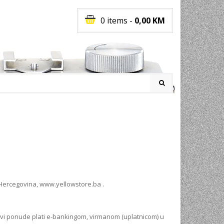
0 items
-
0,00
KM
I
RATI
I
E
PREMA
 Hercegovina,
www.yellowstore.ba
.
INSKI
POVI
JA
ovi ponude plati e-bankingom, virmanom (uplatnicom) u