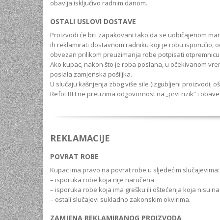
obavlja isključivo radnim danom.
OSTALI USLOVI DOSTAVE
Proizvodi će biti zapakovani tako da se uobičajenom man
ih reklamirati dostavnom radniku koji je robu isporučio, o
obvezan prilikom preuzimanja robe potpisati otpremnicu 
Ako kupac, nakon što je roba poslana, u očekivanom vremen
poslala zamjenska pošiljka.
U slučaju kašnjenja zbog više sile (izgubljeni proizvodi, o
Refot BH ne preuzima odgovornost na „prvi rizik“ i obave
REKLAMACIJE
POVRAT ROBE
Kupac ima pravo na povrat robe u sljedećim slučajevima:
– isporuka robe koja nije naručena
– isporuka robe koja ima grešku ili oštećenja koja nisu n
– ostali slučajevi sukladno zakonskim okvirima.
ZAMJENA REKLAMIRANOG PROIZVODA