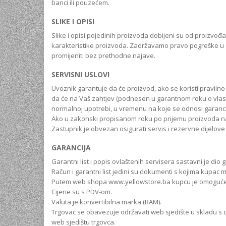
banci ili pouzećem.
UNIVERZALNE BATERIJE
SLIKE I OPISI
ODRŽAVANJE
Slike i opisi pojedinih proizvoda dobijeni su od proizvođa
karakteristike proizvoda. Zadržavamo pravo pogreške u opi
SPORTSKA OPTIKA
promijeniti bez prethodne najave.
VIDEO KAMERE I OPREMA
SERVISNI USLOVI
MOBILNI UREĐAJI
Uvoznik garantuje da će proizvod, ako se koristi pravil
SOFTWARE
da će na Vaš zahtjev (podnesen u garantnom roku o vlasti
normalnoj upotrebi, u vremenu na koje se odnosi garanci
Ako u zakonski propisanom roku po prijemu proizvoda na se
Zastupnik je obvezan osigurati servis i rezervne dijelo
GARANCIJA
Garantni list i popis ovlaštenih servisera sastavni je dio 
Račun i garantni list jedini su dokumenti s kojima kupac
Putem web shopa www.yellowstore.ba kupcu je omogućena
Cijene su s PDV-om.
Valuta je konvertibilna marka (BAM).
Trgovac se obavezuje održavati web sjedište u skladu s
web sjedištu trgovca.