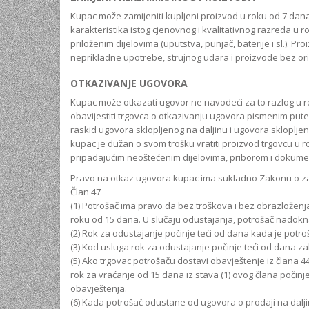
Kupac može zamijeniti kupljeni proizvod u roku od 7 dana
karakteristika istog cjenovnog i kvalitativnog razreda u 
priloženim dijelovima (uputstva, punjač, baterije i sl.). Pr
neprikladne upotrebe, strujnog udara i proizvode bez or
OTKAZIVANJE UGOVORA
Kupac može otkazati ugovor ne navodeći za to razlog u r
obavijestiti trgovca o otkazivanju ugovora pismenim pute
raskid ugovora sklopljenog na daljinu i ugovora skloplje
kupac je dužan o svom trošku vratiti proizvod trgovcu u r
pripadajućim neoštećenim dijelovima, priborom i dokument
Pravo na otkaz ugovora kupac ima sukladno Zakonu o zaš
Član 47
(1) Potrošač ima pravo da bez troškova i bez obrazložen
roku od 15 dana. U slučaju odustajanja, potrošač nadok
(2) Rok za odustajanje počinje teći od dana kada je potro
(3) Kod usluga rok za odustajanje počinje teći od dana z
(5) Ako trgovac potrošaču dostavi obavještenje iz člana 4
rok za vraćanje od 15 dana iz stava (1) ovog člana počinj
obavještenja.
(6) Kada potrošač odustane od ugovora o prodaji na dalj