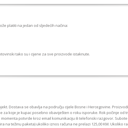
 platiti na jedan od sljedećih načina:
ovinski tako su i cijene za sve proizvode istaknute.
jekt. Dostava se obavlja na području cijele Bosne i Hercegovine. Proizvod
e za koje je kupac posebno obaviješten o roku isporuke. Rok počinje od tr
d momenta potvrde kroz email komunikaciju ili telefonski razgovor. Subote
ira na težinu paketa) ukoliko iznos računa ne prelazi 125,00 KM. Ukoliko 