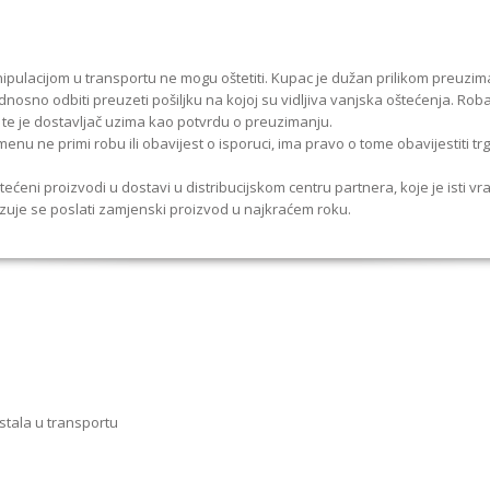
ipulacijom u transportu ne mogu oštetiti. Kupac je dužan prilikom preuzim
dnosno odbiti preuzeti pošiljku na kojoj su vidljiva vanjska oštećenja. Rob
te je dostavljač uzima kao potvrdu o preuzimanju.
u ne primi robu ili obavijest o isporuci, ima pravo o tome obavijestiti trgo
štećeni proizvodi u dostavi u distribucijskom centru partnera, koje je isti 
zuje se poslati zamjenski proizvod u najkraćem roku.
astala u transportu