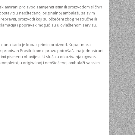
amirani proizvod zamijeniti istim ili proizvodom sličnih
dostaviti u neoštećenoj originalnoj ambalaži, sa svim
prepraviti, proizvodi koji su oštećeni zbog nestručne ili
klamacija i popravak mogući su u ovlaštenom servisu.
od dana kada je kupac primio proizvod. Kupac mora
ac propisan Pravilnikom o pravu potrošača na jednostrani
rimi pismenu obavijest. U slučaju otkazivanja ugovora
 kompletni, u originalnoj i neoštećenoj ambalaži sa svim