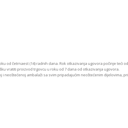
ku od četrnaest (14) radnih dana. Rok otkazivanja ugovora počinje teći o
ku vratiti proizvod trgovcu u roku od 7 dana od otkazivanja ugovora.
alnoj i neoštećenoj ambalaži sa svim pripadajućim neoštećenim dijelovima, 