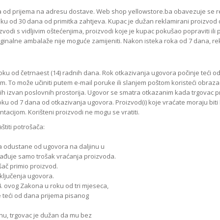
 od prijema na adresu dostave. Web shop yellowstore.ba obavezuje se rekl
roku od 30 dana od primitka zahtjeva. Kupac je dužan reklamirani proizvod 
oizvodi s vidljivim oštećenjima, proizvodi koje je kupac pokušao popraviti ili 
iginalne ambalaže nije moguće zamijeniti. Nakon isteka roka od 7 dana, re
oku od četrnaest (14) radnih dana. Rok otkazivanja ugovora počinje teći 
m. To može učiniti putem e-mail poruke ili slanjem poštom koristeći obraz
nih izvan poslovnih prostorija. Ugovor se smatra otkazanim kada trgovac p
oku od 7 dana od otkazivanja ugovora. Proizvod(i) koje vraćate moraju biti
acijom. Korišteni proizvodi ne mogu se vratiti.
titi potrošača:
ja odustane od ugovora na daljinu u
nađuje samo trošak vraćanja proizvoda.
šač primio proizvod.
aključenja ugovora.
4. ovog Zakona u roku od tri mjeseca,
e teći od dana prijema pisanog
inu, trgovac je dužan da mu bez