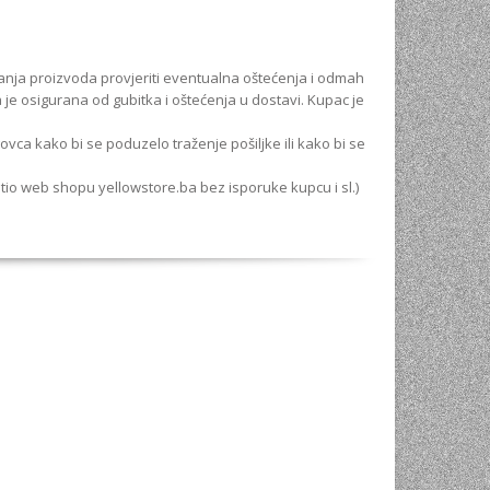
anja proizvoda provjeriti eventualna oštećenja i odmah
a je osigurana od gubitka i oštećenja u dostavi. Kupac je
vca kako bi se poduzelo traženje pošiljke ili kako bi se
vratio web shopu yellowstore.ba bez isporuke kupcu i sl.)