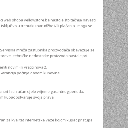
NI
nici web shopa yellowstore.ba nastoje što tačnije navesti
TORA
sključivo u trenutku narudžbe i/ili plaćanja i mogu se
ENJE
ti. Servisna mreža zastupnika proizvođača obavezuje se
kvarove i tehničke nedostatke proizvoda nastale pri
i novim (ili vratiti novac).
 Garancija počinje danom kupovine.
ntni list i račun cijelo vrijeme garantnog perioda.
jim kupac ostvaruje svoja prava.
an za kvalitet internetske veze kojom kupac pristupa