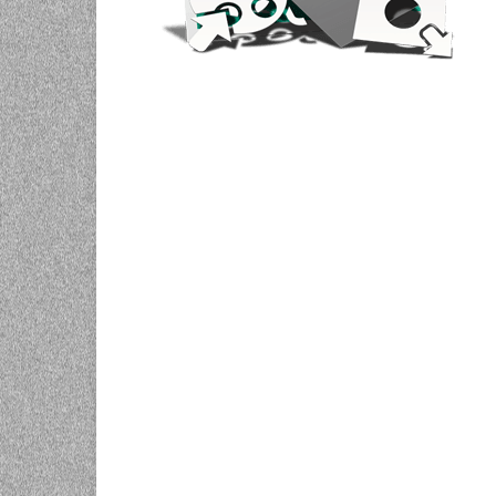
UNIVERZALNE BATERIJE
ODRŽAVANJE
SPORTSKA OPTIKA
VIDEO KAMERE I OPREMA
MOBILNI UREĐAJI
SOFTWARE