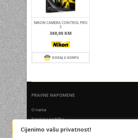
NIKON CAMERA CONTROL PRO
2
360,00
KM
DODAJ U KORPU
PRAVNE NAPOMENE
O nama
Servisna podrška
Uslovi poslovanja
Cijenimo vašu privatnost!
Pravila privatnosti