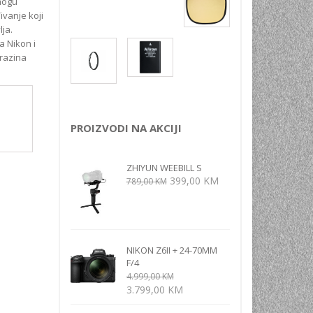
 mogu
NI
vanje koji
ja.
a Nikon i
TORA
 razina
ENJE
PROIZVODI NA AKCIJI
ZHIYUN WEEBILL S
Izvorna
Trenutna
399,00
KM
789,00
KM
cijena
cijena
bila
je:
je:
399,00 KM.
789,00 KM.
NIKON Z6II + 24-70MM
F/4
4.999,00
KM
Izvorna
Trenutna
3.799,00
KM
cijena
cijena