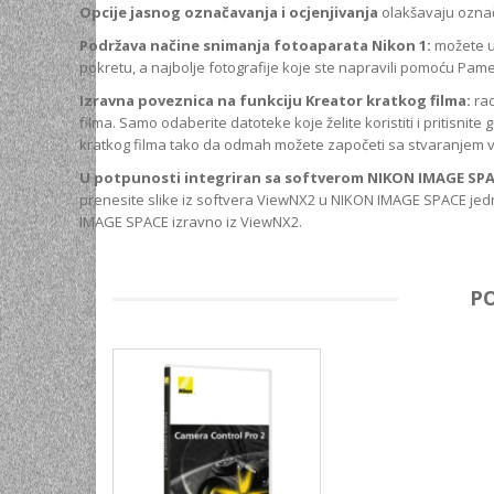
Opcije jasnog označavanja i ocjenjivanja
olakšavaju označa
Podržava načine snimanja fotoaparata Nikon 1:
možete uv
pokretu, a najbolje fotografije koje ste napravili pomoću Pame
Izravna poveznica na funkciju Kreator kratkog filma:
rad
filma. Samo odaberite datoteke koje želite koristiti i pritisnit
kratkog filma tako da odmah možete započeti sa stvaranjem vl
U potpunosti integriran sa softverom NIKON IMAGE SP
prenesite slike iz softvera ViewNX2 u NIKON IMAGE SPACE jedn
IMAGE SPACE izravno iz ViewNX2.
P