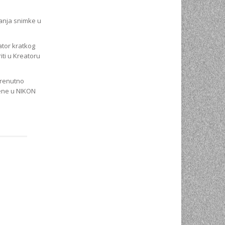
ranja snimke u
ator kratkog
iti u Kreatoru
trenutno
jene u NIKON