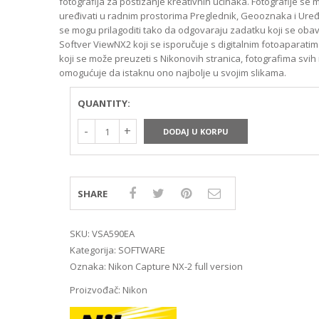
fotografija za postizanje kreativnih učinaka. Fotografije se
MIRRORLES TRAŽILA
DSLR GPS I MIKROFO
uređivati u radnim prostorima Preglednik, Geooznaka i Uređi
MIRRORLES ADAPTERI
DSLR ADAPTERI
se mogu prilagoditi tako da odgovaraju zadatku koji se obavl
MIRRORLES REMENI ZA
DSLR TRAŽILA
Softver ViewNX2 koji se isporučuje s digitalnim fotoaparatim
NOŠENJE
DSLR ZAŠTITE MONI
koji se može preuzeti s Nikonovih stranica, fotografima svih
DSLR REMENI ZA NOŠ
omogućuje da istaknu ono najbolje u svojim slikama.
DSLR KUČIŠTA
QUANTITY:
DODAJ U KORPU
SHARE
SKU:
VSA590EA
Kategorija:
SOFTWARE
Oznaka:
Nikon Capture NX-2 full version
Proizvođač:
Nikon