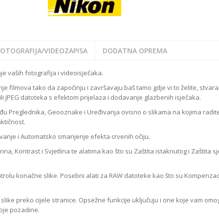
FOTOGRAFIJA/VIDEOZAPISA
DODATNA OPREMA
 vaših fotografija i videoisječaka.
 filmova tako da započinju i završavaju baš tamo gdje vi to želite, stvara
ili JPEG datoteka s efektom prijelaza i dodavanje glazbenih isječaka.
u Preglednika, Geooznake i Uređivanja ovisno o slikama na kojima radite
ktičnost.
avanje i Automatsko smanjenje efekta crvenih očiju
.
na, Kontrast i Svjetlina te alatima kao što su Zaštita istaknutog i Zaštita sj
trolu konačne slike. Posebni alati za RAW datoteke kao što su Kompenzac
 slike preko cijele stranice. Opsežne funkcije uključuju i one koje vam om
boje pozadine.