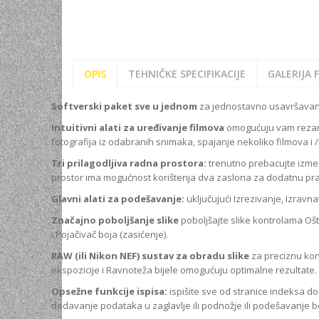
OPIS
TEHNIČKE SPECIFIKACIJE
GALERIJA 
Softverski paket sve u jednom
za jednostavno usavršavanje
Intuitivni alati za uređivanje filmova
omogućuju vam rezanje
fotografija iz odabranih snimaka, spajanje nekoliko filmova i /
Tri prilagodljiva radna prostora:
trenutno prebacujte izmeđ
prostor ima mogućnost korištenja dva zaslona za dodatnu pra
Glavni alati za podešavanje:
uključujući Izrezivanje, Izravn
Značajno poboljšanje slike
poboljšajte slike kontrolama Oštri
i Pojačivač boja (zasićenje).
RAW (ili Nikon NEF) sustav za obradu slike
za preciznu kon
ekspozicije i Ravnoteža bijele omogućuju optimalne rezultate.
Opsežne funkcije ispisa:
ispišite sve od stranice indeksa do
dodavanje podataka u zaglavlje ili podnožje ili podešavanje 