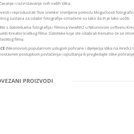
vanje i razvrstavanje svih vaših slika.
esti i reproducirati ‘žive snimke’ snimljene pomoću Mogućnosti fotografi
tnog sustava za odabir fotografije označene su tako da ih je lako uočiti.
ite s datotekama fotografija i filmova ViewNX2 u Nikonovom softveru Kre
e gumb Kreator kratkog filma. Datoteke koje ste odabrali trenutno će se otvor
astitog filma.
ACE
(Nikonovom popularnom uslugom pohrane i dijeljenja slika na mreži.): 
ostavnim postupkom povlačenja i ispuštanja ili pregledajte slike pohran
OVEZANI PROIZVODI