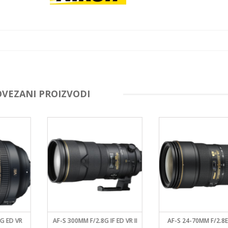
OVEZANI PROIZVODI
G ED VR
AF-S 300MM F/2.8G IF ED VR II
AF-S 24-70MM F/2.8E