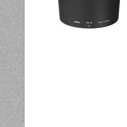
UNIVERZALNE BATERIJE
ODRŽAVANJE
SPORTSKA OPTIKA
VIDEO KAMERE I OPREMA
MOBILNI UREĐAJI
SOFTWARE