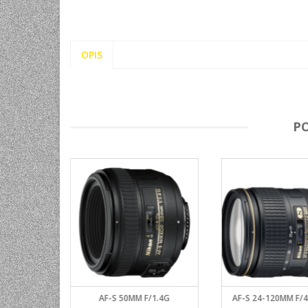
OPIS
P
.8E ED VR
AF-S 50MM F/1.4G
AF-S 24-120MM F/4