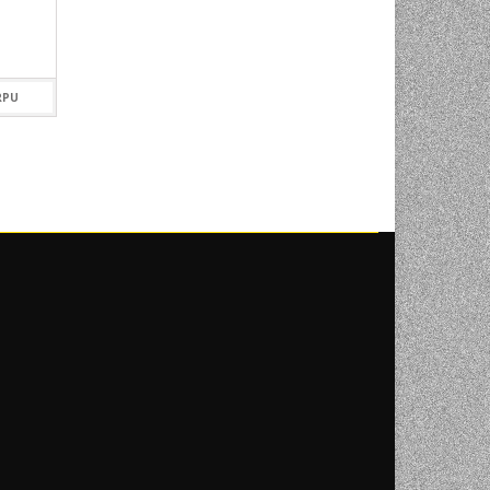
899,00
KM
2.349,00
KM
RPU
DODAJ U KORPU
DODAJ U KOR