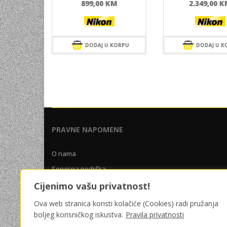
KM
899,00
KM
2.349,00
K
 KORPU
DODAJ U KORPU
DODAJ U K
PRAVNE NAPOMENE
O nama
Servisna podrška
Uslovi poslovanja
Cijenimo vašu privatnost!
Pravila privatnosti
Ova web stranica koristi kolačiće (Cookies) radi pružanja
boljeg korisničkog iskustva.
Pravila privatnosti