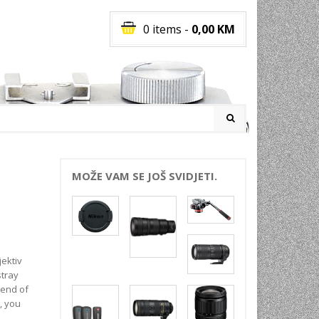
0 items
-
0,00
KM
I
MOŽE VAM SE JOŠ SVIDJETI.
RATI
I
E
PREMA
ektiv
INSKI
stray
 end of
POVI
, you
JA