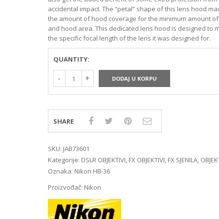
MIRRORLES TRAŽILA
DSLR GPS I MIKROFO
accidental impact. The “petal” shape of this lens hood ma
MIRRORLES ADAPTERI
DSLR ADAPTERI
the amount of hood coverage for the minimum amount of
MIRRORLES REMENI ZA
DSLR TRAŽILA
and hood area. This dedicated lens hood is designed to 
NOŠENJE
DSLR ZAŠTITE MONI
the specific focal length of the lens it was designed for.
DSLR REMENI ZA NOŠ
QUANTITY:
DSLR KUČIŠTA
DODAJ U KORPU
SHARE
SKU:
JAB73601
Kategorije:
DSLR OBJEKTIVI
,
FX OBJEKTIVI
,
FX SJENILA
,
OBJEKT
Oznaka:
Nikon HB-36
Proizvođač:
Nikon