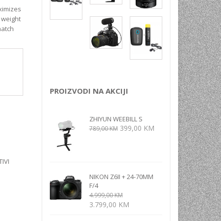
NI
ximizes
 weight
match
TORA
ENJE
PROIZVODI NA AKCIJI
ZHIYUN WEEBILL S
Izvorna
Trenutna
399,00
KM
789,00
KM
cijena
cijena
bila
je:
je:
399,00 KM.
IVI
789,00 KM.
NIKON Z6II + 24-70MM
F/4
4.999,00
KM
Izvorna
Trenutna
3.799,00
KM
cijena
cijena