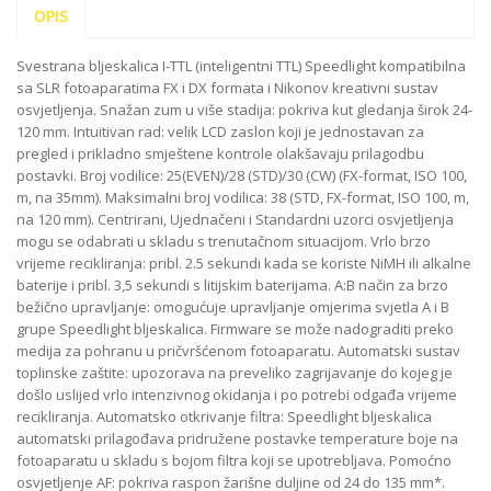
OPIS
Svestrana bljeskalica I-TTL (inteligentni TTL) Speedlight kompatibilna
sa SLR fotoaparatima FX i DX formata i Nikonov kreativni sustav
osvjetljenja. Snažan zum u više stadija: pokriva kut gledanja širok 24-
120 mm. Intuitivan rad: velik LCD zaslon koji je jednostavan za
pregled i prikladno smještene kontrole olakšavaju prilagodbu
postavki. Broj vodilice: 25(EVEN)/28 (STD)/30 (CW) (FX-format, ISO 100,
m, na 35mm). Maksimalni broj vodilica: 38 (STD, FX-format, ISO 100, m,
na 120 mm). Centrirani, Ujednačeni i Standardni uzorci osvjetljenja
mogu se odabrati u skladu s trenutačnom situacijom. Vrlo brzo
vrijeme recikliranja: pribl. 2.5 sekundi kada se koriste NiMH ili alkalne
baterije i pribl. 3,5 sekundi s litijskim baterijama. A:B način za brzo
bežično upravljanje: omogućuje upravljanje omjerima svjetla A i B
grupe Speedlight bljeskalica. Firmware se može nadograditi preko
medija za pohranu u pričvršćenom fotoaparatu. Automatski sustav
toplinske zaštite: upozorava na preveliko zagrijavanje do kojeg je
došlo uslijed vrlo intenzivnog okidanja i po potrebi odgađa vrijeme
recikliranja. Automatsko otkrivanje filtra: Speedlight bljeskalica
automatski prilagođava pridružene postavke temperature boje na
fotoaparatu u skladu s bojom filtra koji se upotrebljava. Pomoćno
osvjetljenje AF: pokriva raspon žarišne duljine od 24 do 135 mm*.