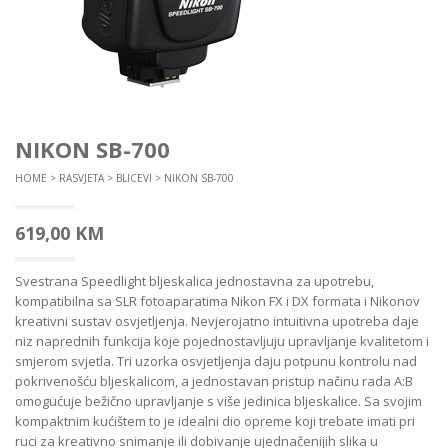
NIKON SB-700
HOME
>
RASVJETA
>
BLICEVI
> NIKON SB-700
619,00
KM
Svestrana Speedlight bljeskalica jednostavna za upotrebu,
kompatibilna sa SLR fotoaparatima Nikon FX i DX formata i Nikonov
kreativni sustav osvjetljenja. Nevjerojatno intuitivna upotreba daje
niz naprednih funkcija koje pojednostavljuju upravljanje kvalitetom i
smjerom svjetla. Tri uzorka osvjetljenja daju potpunu kontrolu nad
pokrivenošću bljeskalicom, a jednostavan pristup načinu rada A:B
omogućuje bežično upravljanje s više jedinica bljeskalice. Sa svojim
kompaktnim kućištem to je idealni dio opreme koji trebate imati pri
ruci za kreativno snimanje ili dobivanje ujednačenijih slika u