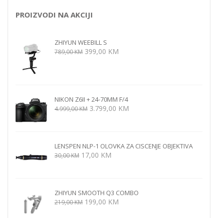
PROIZVODI NA AKCIJI
ZHIYUN WEEBILL S
Izvorna
Trenutna
399,00
KM
789,00
KM
cijena
cijena
bila
je:
je:
399,00 KM.
789,00 KM.
NIKON Z6II + 24-70MM F/4
Izvorna
Trenutna
3.799,00
KM
4.999,00
KM
cijena
cijena
bila
je:
je:
3.799,00 KM.
LENSPEN NLP-1 OLOVKA ZA CISCENJE OBJEKTIVA
4.999,00 KM.
Izvorna
Trenutna
17,00
KM
30,00
KM
cijena
cijena
bila
je:
je:
17,00 KM.
ZHIYUN SMOOTH Q3 COMBO
30,00 KM.
Izvorna
Trenutna
199,00
KM
219,00
KM
cijena
cijena