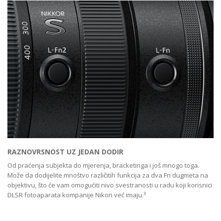
RAZNOVRSNOST UZ JEDAN DODIR
Od praćenja subjekta do mjerenja, bracketinga i još mnogo toga.
Može da dodijelite mnoštvo različitih funkcija za dva Fn dugmeta na
objektivu, što će vam omogućiti nivo svestranosti u radu koji korisnici
DLSR fotoaparata kompanije Nikon već imaju.³