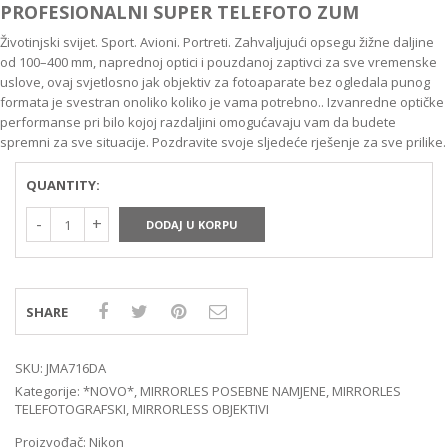
PROFESIONALNI SUPER TELEFOTO ZUM
Životinjski svijet. Sport. Avioni. Portreti. Zahvaljujući opsegu žižne daljine
od 100–400 mm, naprednoj optici i pouzdanoj zaptivci za sve vremenske
uslove, ovaj svjetlosno jak objektiv za fotoaparate bez ogledala punog
formata je svestran onoliko koliko je vama potrebno.. Izvanredne optičke
performanse pri bilo kojoj razdaljini omogućavaju vam da budete
spremni za sve situacije. Pozdravite svoje sljedeće rješenje za sve prilike.
QUANTITY:
DODAJ U KORPU
SHARE
SKU:
JMA716DA
Kategorije:
*NOVO*
,
MIRRORLES POSEBNE NAMJENE
,
MIRRORLES
TELEFOTOGRAFSKI
,
MIRRORLESS OBJEKTIVI
Proizvođač:
Nikon