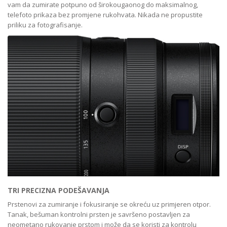
vam da zumirate potpuno od širokougaonog do maksimalnog,
telefoto prikaza bez promjene rukohvata. Nikada ne propustite
priliku za fotografisanje.
TRI PRECIZNA PODEŠAVANJA
Prstenovi za zumiranje i fokusiranje se okreću uz primjeren otpor.
Tanak, bešuman kontrolni prsten je savršeno postavljen za
neometano rukovanje prstom i može da se koristi za kontrolu