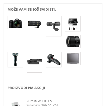
MOŽE VAM SE JOŠ SVIDJETI.
PROIZVODI NA AKCIJI
ZHIYUN WEEBILL S
Izvorna
Trenutna
399,00
KM
789,00
KM