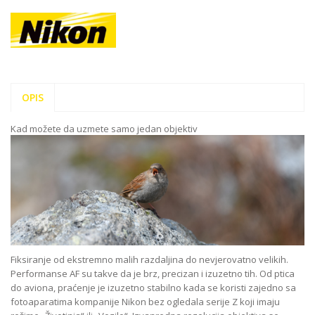
OPIS
Kad možete da uzmete samo jedan objektiv
Fiksiranje od ekstremno malih razdaljina do nevjerovatno velikih.
Performanse AF su takve da je brz, precizan i izuzetno tih. Od ptica
do aviona, praćenje je izuzetno stabilno kada se koristi zajedno sa
fotoaparatima kompanije Nikon bez ogledala serije Z koji imaju