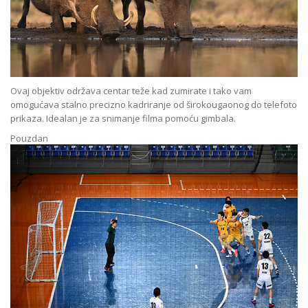
Ovaj objektiv održava centar teže kad zumirate i tako vam
omogućava stalno precizno kadriranje od širokougaonog do telefoto
prikaza. Idealan je za snimanje filma pomoću gimbala.
Pouzdan