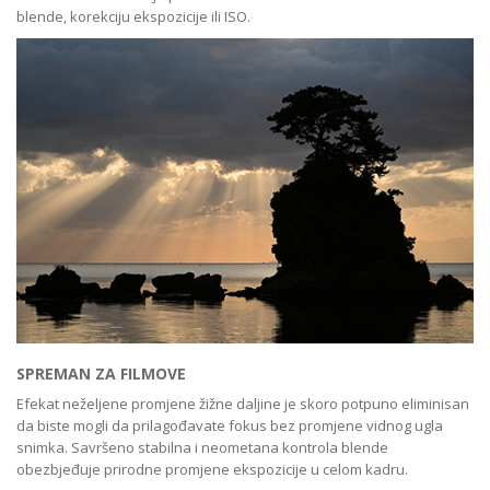
blende, korekciju ekspozicije ili ISO.
SPREMAN ZA FILMOVE
Efekat neželjene promjene žižne daljine je skoro potpuno eliminisan
da biste mogli da prilagođavate fokus bez promjene vidnog ugla
snimka. Savršeno stabilna i neometana kontrola blende
obezbjeđuje prirodne promjene ekspozicije u celom kadru.