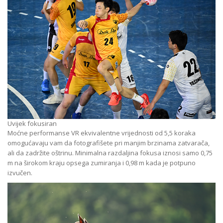
Uvijek fokusiran
Moćne performanse VR ekvivalentne vrijednosti od 5,5 koraka
omogućavaju vam da fotografišete pri manjim brzinama zatvarača,
ali da zadržite oštrinu. Minimalna razdaljina fokusa iznosi samo 0,75
m na širokom kraju opsega zumiranja i 0,98 m kada je potpuno
izvučen.