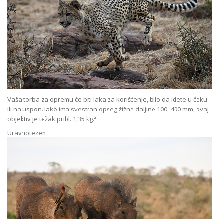
Vaša torba za opremu će biti laka za korišćenje, bilo da idete u čeku
ili na uspon. Iako ima svestran opseg žižne daljine 100–400 mm, ovaj
objektiv je težak pribl. 1,35 kg.²
Uravnotežen