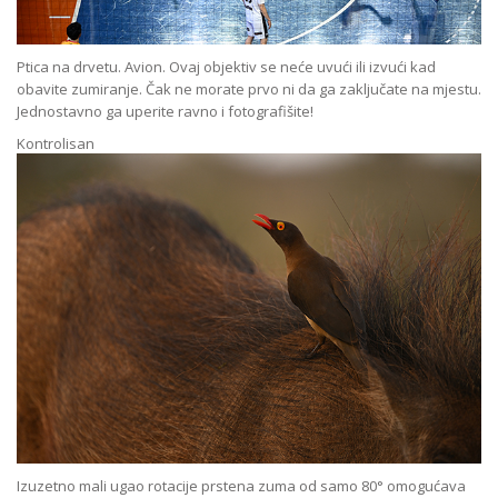
Ptica na drvetu. Avion. Ovaj objektiv se neće uvući ili izvući kad
obavite zumiranje. Čak ne morate prvo ni da ga zaključate na mjestu.
Jednostavno ga uperite ravno i fotografišite!
Kontrolisan
Izuzetno mali ugao rotacije prstena zuma od samo 80° omogućava