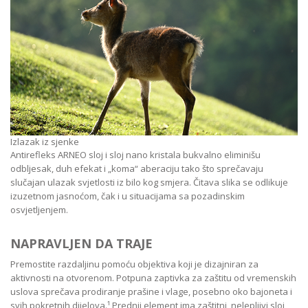
Izlazak iz sjenke
Antirefleks ARNEO sloj i sloj nano kristala bukvalno eliminišu
odbljesak, duh efekat i „koma“ aberaciju tako što sprečavaju
slučajan ulazak svjetlosti iz bilo kog smjera. Čitava slika se odlikuje
izuzetnom jasnoćom, čak i u situacijama sa pozadinskim
osvjetljenjem.
NAPRAVLJEN DA TRAJE
Premostite razdaljinu pomoću objektiva koji je dizajniran za
aktivnosti na otvorenom. Potpuna zaptivka za zaštitu od vremenskih
uslova sprečava prodiranje prašine i vlage, posebno oko bajoneta i
svih pokretnih dijelova.¹ Prednji element ima zaštitni, nelepljivi sloj