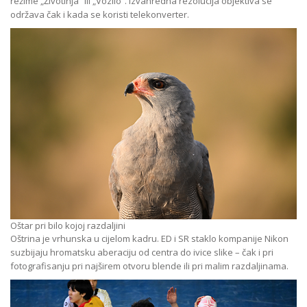
režime „Životinja“ ili „Vozilo“. Izvanredna rezolucija objektiva se
održava čak i kada se koristi telekonverter.
Oštar pri bilo kojoj razdaljini
Oštrina je vrhunska u cijelom kadru. ED i SR staklo kompanije Nikon
suzbijaju hromatsku aberaciju od centra do ivice slike – čak i pri
fotografisanju pri najširem otvoru blende ili pri malim razdaljinama.