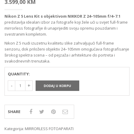
3.599,00
KM
Nikon Z 5 Lens Kit s objektivom NIKKOR Z 24–105mm f/4–7.1
predstavlja idealan izbor za fotografe koji žele ući u svijet full-frame
mirrorless fotografije ili unaprijediti svoju opremu pouzdanim i
svestranim kompletom.
Nikon Z 5 nudi izuzetnu kvalitetu slike zahvaljujući full-frame
senzoru, dok priloženi objektiv 24–105mm omogućava fotografisanje
širokog spektra scena – od pejzaža i arhitekture do portreta i
svakodnevnih trenutaka.
QUANTITY:
DODAJ U KORPU
SHARE
Kategorija:
MIRRORLESS FOTOAPARATI