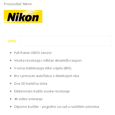
Proizvođač:
Nikon
OPIS
Full-frame CMOS senzor
Visoka rezolucija i odličan dinamički raspon
5-osna stabilizacija slike u tijelu (IBIS)
Brz i precizan autofokus s detekcijom oka
Dva SD kartična slota
Elektronsko tražilo visoke rezolucije
4K video snimanje
Otporno kućište – pogodno za rad u različitim uslovima