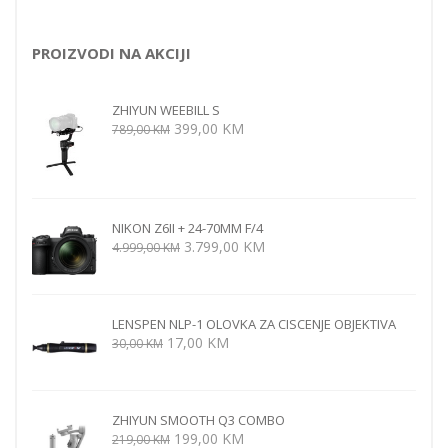
PROIZVODI NA AKCIJI
ZHIYUN WEEBILL S
Izvorna
Trenutna
399,00
KM
789,00
KM
cijena
cijena
bila
je:
je:
399,00 KM.
789,00 KM.
NIKON Z6II + 24-70MM F/4
Izvorna
Trenutna
3.799,00
KM
4.999,00
KM
cijena
cijena
bila
je:
je:
3.799,00 KM.
LENSPEN NLP-1 OLOVKA ZA CISCENJE OBJEKTIVA
4.999,00 KM.
Izvorna
Trenutna
17,00
KM
30,00
KM
cijena
cijena
bila
je:
je:
17,00 KM.
ZHIYUN SMOOTH Q3 COMBO
30,00 KM.
Izvorna
Trenutna
199,00
KM
219,00
KM