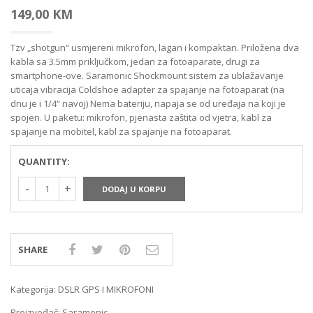
149,00
KM
Tzv „shotgun“ usmjereni mikrofon, lagan i kompaktan. Priložena dva
kabla sa 3.5mm priključkom, jedan za fotoaparate, drugi za
smartphone-ove. Saramonic Shockmount sistem za ublažavanje
uticaja vibracija Coldshoe adapter za spajanje na fotoaparat (na
dnu je i 1/4“ navoj) Nema bateriju, napaja se od uređaja na koji je
spojen. U paketu: mikrofon, pjenasta zaštita od vjetra, kabl za
spajanje na mobitel, kabl za spajanje na fotoaparat.
QUANTITY:
DODAJ U KORPU
SHARE
Kategorija:
DSLR GPS I MIKROFONI
Proizvođač:
Saramonic