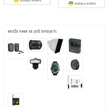
DODAJ U KORPU
DODAJ U KORPU
259,00 KM.
MOŽE VAM SE JOŠ SVIDJETI.