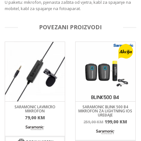
U paketu: mikrofon, pjenasta zaštita od vjetra, kabl za spajanje na
mobitel, kabl za spajanje na fotoaparat.
POVEZANI PROIZVODI
SARAMONIC LAVMICRO
SARAMONIC BLINK 500 B4
MIKROFON
MIKROFON ZA LIGHTNING IOS
UREĐAJE
79,00
KM
Izvorna
Tren
199,00
KM
259,00
KM
cijena
cijen
bila
je:
je:
199,0