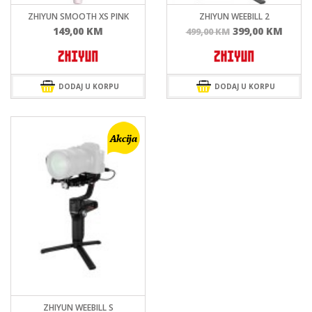
ZHIYUN SMOOTH XS PINK
ZHIYUN WEEBILL 2
Izvorna
Tren
149,00
KM
399,00
KM
499,00
KM
cijena
cijen
bila
je:
je:
399,0
499,00 KM.
DODAJ U KORPU
DODAJ U KORPU
ZHIYUN WEEBILL S