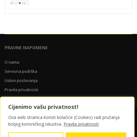
bila
je:
je:
779,00 KM.
1.299,00 KM.
PRAVNE NAPOMENE
O nama
Servisna podrška
Uslovi poslovanja
Pravila privatnosti
Cijenimo vašu privatnost!
O nama
Servisna podrška
Uslovi poslovanja
Ova web stranica koristi kolačiće (Cookies) radi pružanja
Pravila privatnosti
boljeg korisničkog iskustva.
Pravila privatnosti
© 2026 Yellow Store Bosna i Hercegovina | ponosno pokreće