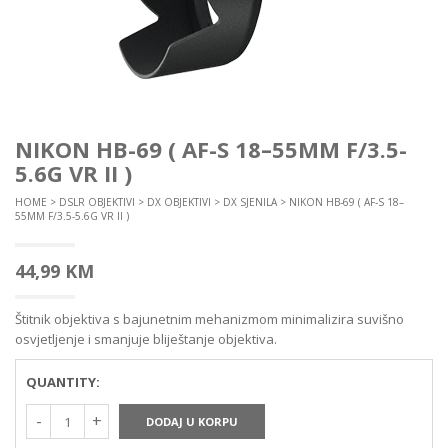
NIKON HB-69 ( AF-S 18–55MM F/3.5-
5.6G VR II )
HOME
>
DSLR OBJEKTIVI
>
DX OBJEKTIVI
>
DX SJENILA
> NIKON HB-69 ( AF-S 18–
55MM F/3.5-5.6G VR II )
44,99
KM
Štitnik objektiva s bajunetnim mehanizmom minimalizira suvišno
osvjetljenje i smanjuje bliještanje objektiva.
QUANTITY:
DODAJ U KORPU