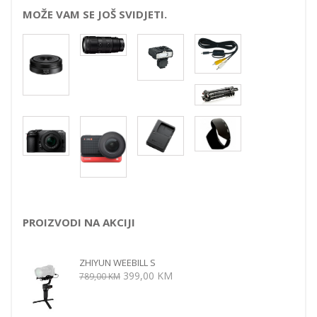
MOŽE VAM SE JOŠ SVIDJETI.
PROIZVODI NA AKCIJI
ZHIYUN WEEBILL S
Izvorna
Trenutna
399,00
KM
789,00
KM
cijena
cijena
bila
je: