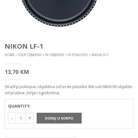
NIKON LF-1
HOME
>
DSLR OBJEKTIVI
>
FX OBJEKTIVI
>
FX POKLOPCI
> NIKON LF-1
13,70
KM
Stražnji poklopac objektiva od tvrde plastike štiti vaš NIKKOR objektiv
od prašine, mrlja i ogrebotina.
QUANTITY:
DODAJ U KORPU