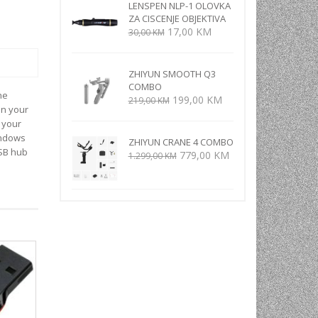
LENSPEN NLP-1 OLOVKA
je:
3.799,00 KM.
ZA CISCENJE OBJEKTIVA
4.999,00 KM.
Izvorna
Trenutna
17,00
KM
30,00
KM
cijena
cijena
bila
je:
je:
17,00 KM.
ZHIYUN SMOOTH Q3
COMBO
30,00 KM.
he
Izvorna
Trenutna
199,00
KM
219,00
KM
on your
cijena
cijena
 your
bila
je:
indows
je:
199,00 KM.
ZHIYUN CRANE 4 COMBO
USB hub
Izvorna
Trenutna
779,00
KM
219,00 KM.
1.299,00
KM
cijena
cijena
bila
je:
je:
779,00 KM.
1.299,00 KM.