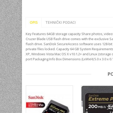
OPIS
TEHNIČKI PODACI
Key Features 64GB storage capacity Share photos, vid
Cruzer Blade USB flash drive comes with the exclusive S
flash drive. SanDisk SecureAccess software uses 128-bit A
private files locked. Capacity 64 GB System Requiremen
XP, Windows Vista Mac OS X v10.1.2+ and Linux (storage 
port Packaging Info Box Dimensions (LxWxH) 5.0 x 3.0 x 0.
P