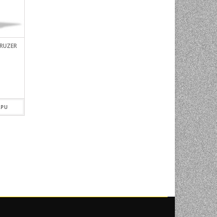
CRUZER
SANDISK SDXC 128GB
EXTREME 200MB/S
129,00
KM
RPU
DODAJ U KORPU