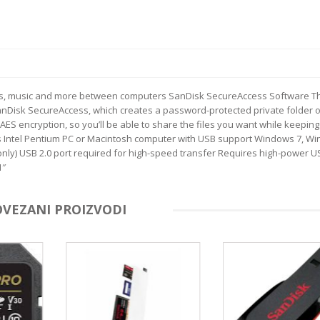
eos, music and more between computers SanDisk SecureAccess Software T
anDisk SecureAccess, which creates a password-protected private folder 
ES encryption, so you’ll be able to share the files you want while keeping
ts Intel Pentium PC or Macintosh computer with USB support Windows 7, W
only) USB 2.0 port required for high-speed transfer Requires high-power 
1″
OVEZANI PROIZVODI