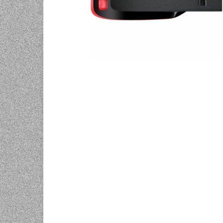
UNIVERZALNE BATERIJE
ODRŽAVANJE
SPORTSKA OPTIKA
VIDEO KAMERE I OPREMA
MOBILNI UREĐAJI
SOFTWARE