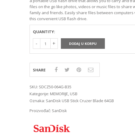
a portable USB flash drive that allows you to carry and tr
MIRRORLES TRAŽILA
DSLR GPS I MIKROFO
files on the go like photos, videos or music files to share 
MIRRORLES ADAPTERI
DSLR ADAPTERI
family and friends. Easily share files between computers 
MIRRORLES REMENI ZA
DSLR TRAŽILA
this convenient USB flash drive.
NOŠENJE
DSLR ZAŠTITE MONI
DSLR REMENI ZA NOŠ
QUANTITY:
DSLR KUČIŠTA
DODAJ U KORPU
SHARE
SKU:
SDCZ50-064G-B35
Kategorije:
MEMORIJE
,
USB
Oznaka:
SanDisk USB Stick Cruzer Blade 64GB
Proizvođač:
SanDisk