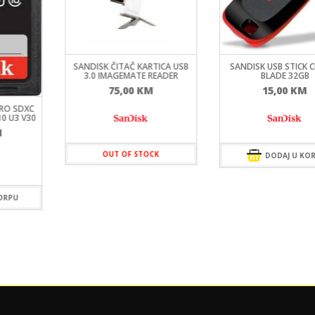
SANDISK ČITAČ KARTICA USB
SANDISK USB STICK 
3.0 IMAGEMATE READER
BLADE 32GB
75,00
KM
15,00
KM
PRO SDXC
10 U3 V30
M
OUT OF STOCK
DODAJ U KO
ORPU