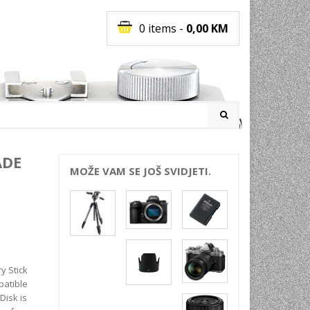
0 items
-
0,00
KM
I
ADE
MOŽE VAM SE JOŠ SVIDJETI.
RATI
I
E
PREMA
INSKI
 Stick
POVI
patible
Disk is
JA