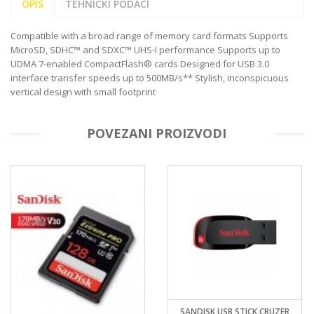
OPIS
TEHNIČKI PODACI
Compatible with a broad range of memory card formats Supports
MicroSD, SDHC™ and SDXC™ UHS-I performance Supports up to
UDMA 7-enabled CompactFlash® cards Designed for USB 3.0
interface transfer speeds up to 500MB/s** Stylish, inconspicuous
vertical design with small footprint
POVEZANI PROIZVODI
SANDISK USB STICK CRUZER