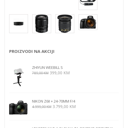
PROIZVODI NA AKCIJI
ZHIYUN WEEBILL S
Izvorna
Trenutna
399,00
KM
789,00
KM
cijena
cijena
bila
je:
je:
399,00 KM.
789,00 KM.
NIKON Z6II + 24-70MM F/4
Izvorna
Trenutna
3.799,00
KM
4.999,00
KM
cijena
cijena
bila
je:
je:
3.799,00 KM.