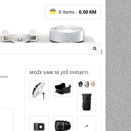
0 items
-
0,00
KM
I
MOŽE VAM SE JOŠ SVIDJETI.
 20MM
RATI
I
E
PREMA
INSKI
POVI
JA