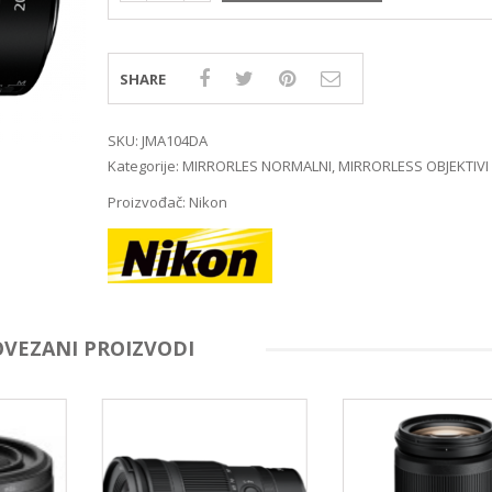
MIRRORLES TRAŽILA
DSLR GPS I MIKROFO
MIRRORLES ADAPTERI
DSLR ADAPTERI
MIRRORLES REMENI ZA
DSLR TRAŽILA
NOŠENJE
SHARE
DSLR ZAŠTITE MONI
DSLR REMENI ZA NOŠ
DSLR KUČIŠTA
SKU:
JMA104DA
Kategorije:
MIRRORLES NORMALNI
,
MIRRORLESS OBJEKTIVI
Proizvođač:
Nikon
OVEZANI PROIZVODI