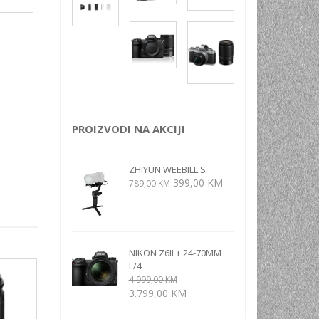
NI
TORA
ENJE
PROIZVODI NA AKCIJI
ZHIYUN WEEBILL S
Izvorna
Trenutna
399,00
KM
789,00
KM
cijena
cijena
bila
je:
je:
399,00 KM.
789,00 KM.
NIKON Z6II + 24-70MM
F/4
4.999,00
KM
Izvorna
Trenutna
3.799,00
KM
cijena
cijena