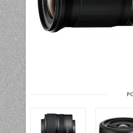
UNIVERZALNE BATERIJE
ODRŽAVANJE
SPORTSKA OPTIKA
VIDEO KAMERE I OPREMA
MOBILNI UREĐAJI
SOFTWARE
P