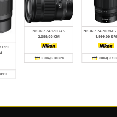
NIKON Z 24-120 F/4 S
NIKON Z 24-200MM F/4
2.399,00
KM
1.999,00
KM
 F/2.8
M
DODAJ U KORPU
DODAJ U KO
ORPU