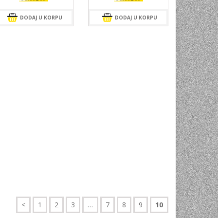
DODAJ U KORPU
DODAJ U KORPU
<
1
2
3
…
7
8
9
10