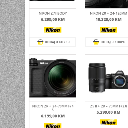
UNIVERZALNE BATERIJE
NIKON Z7II BODY
NIKON Z8 + 24-120MM
ODRŽAVANJE
6.299,00
KM
10.329,00
KM
SPORTSKA OPTIKA
VIDEO KAMERE I OPREMA
DODAJ U KORPU
DODAJ U KORPU
MOBILNI UREĐAJI
SOFTWARE
NIKON ZR + 24-70MM F/4
Z5 II + 28 – 75MM F/2.8
S
5.299,00
KM
6.199,00
KM