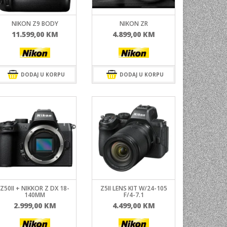
NI
NIKON Z9 BODY
NIKON ZR
11.599,00
KM
4.899,00
KM
TORA
ENJE
DODAJ U KORPU
DODAJ U KORPU
Z50II + NIKKOR Z DX 18-
Z5II LENS KIT W/24-105
140MM
F/4-7.1
2.999,00
KM
4.499,00
KM