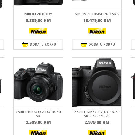
MIRRORLES TRAŽILA
DSLR GPS I MIKROFO
MIRRORLES ADAPTERI
DSLR ADAPTERI
NIKON Z8 BODY
NIKON Z800MM F/6.3 VR S
MIRRORLES REMENI ZA
DSLR TRAŽILA
NOŠENJE
8.339,00
KM
13.479,00
KM
DSLR ZAŠTITE MONI
DSLR REMENI ZA NOŠ
DSLR KUČIŠTA
DODAJ U KORPU
DODAJ U KORPU
Z50II + NIKKOR Z DX 16-50
Z50II + NIKKOR Z DX 16-50
VR
VR + 50-250 VR
2.599,00
KM
2.979,00
KM