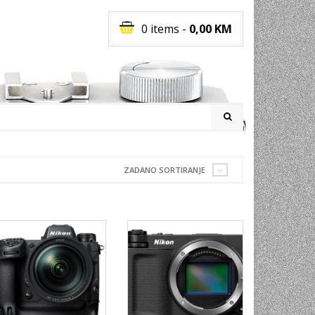
0 items
-
0,00
KM
I
ZADANO SORTIRANJE
RATI
I
E
PREMA
INSKI
POVI
JA