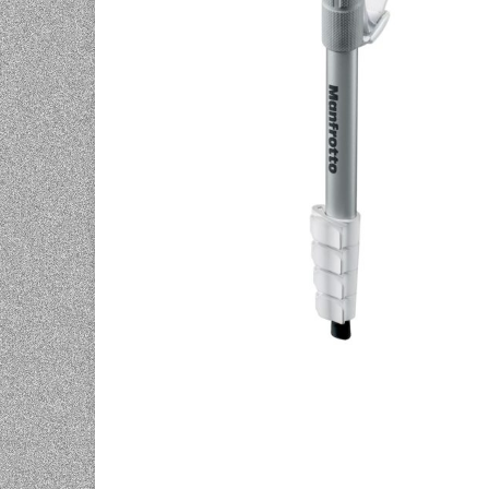
UNIVERZALNE BATERIJE
ODRŽAVANJE
SPORTSKA OPTIKA
VIDEO KAMERE I OPREMA
MOBILNI UREĐAJI
SOFTWARE