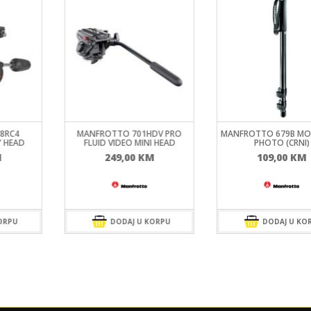
8RC4
MANFROTTO 701HDV PRO
MANFROTTO 679B M
 HEAD
FLUID VIDEO MINI HEAD
PHOTO (CRNI)
M
249,00
KM
109,00
KM
ORPU
DODAJ U KORPU
DODAJ U KO