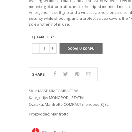
five leg sections in place, and a 1/4″-20 threaded screw o
MIRRORLES TRAŽILA
DSLR GPS I MIKROFO
mounting platform attaches to the tripod mount of most 
MIRRORLES ADAPTERI
DSLR ADAPTERI
An ergonomic soft grip and a wrist strap help ensure com
MIRRORLES REMENI ZA
DSLR TRAŽILA
security while shooting, and a protective cap covers the 1
NOŠENJE
DSLR ZAŠTITE MONI
screw when not in use.
DSLR REMENI ZA NOŠ
DSLR KUČIŠTA
QUANTITY:
DODAJ U KORPU
SHARE
SKU:
MASF-MMCOMPACT-WH
Kategorije:
MONOPODI
,
STATIVI
Oznaka:
Manfrotto COMPACT monopod BIJELI
Proizvođač:
Manfrotto