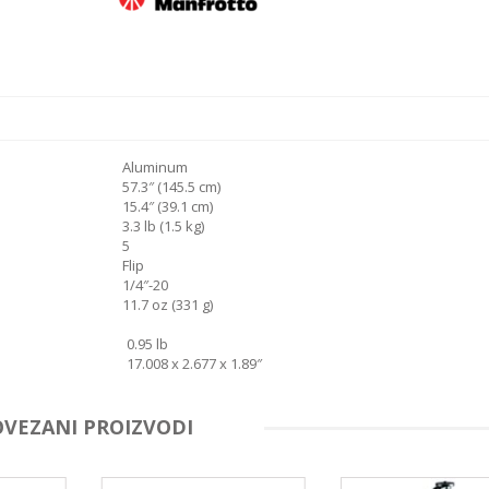
Aluminum
57.3″ (145.5 cm)
15.4″ (39.1 cm)
3.3 lb (1.5 kg)
5
Flip
1/4″-20
11.7 oz (331 g)
0.95 lb
17.008 x 2.677 x 1.89″
OVEZANI PROIZVODI