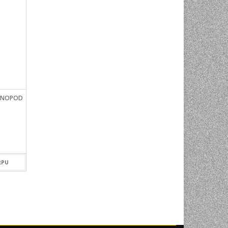
ONOPOD
MANFROTTO 460MG GLAVA
MANFROTTO 808R
ZA STATIV /MAGNEZIJSKA
STANDARD 3 WAY H
259,00
KM
279,00
KM
RPU
DODAJ U KORPU
DODAJ U KOR