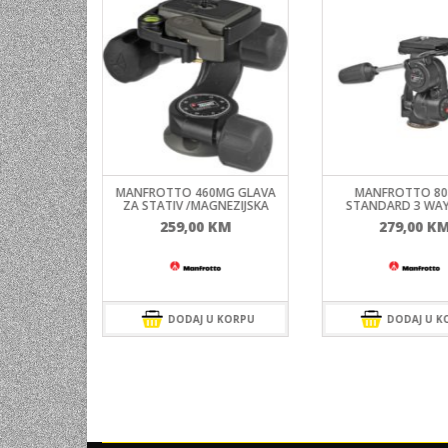
B MONOPOD
MANFROTTO 460MG GLAVA
MANFROTTO 80
NI)
ZA STATIV /MAGNEZIJSKA
STANDARD 3 WAY
KM
259,00
KM
279,00
K
 KORPU
DODAJ U KORPU
DODAJ U K