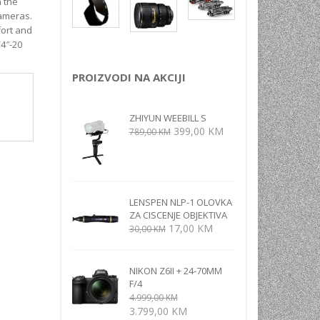
n the
NI
cameras.
fort and
/4″-20
TORA
ENJE
PROIZVODI NA AKCIJI
ZHIYUN WEEBILL S
Izvorna
Trenutna
399,00
KM
789,00
KM
cijena
cijena
bila
je:
je:
399,00 KM.
789,00 KM.
LENSPEN NLP-1 OLOVKA
ZA CISCENJE OBJEKTIVA
Izvorna
Trenutna
17,00
KM
30,00
KM
cijena
cijena
bila
je:
je:
17,00 KM.
NIKON Z6II + 24-70MM
F/4
30,00 KM.
4.999,00
KM
Izvorna
Trenutna
3.799,00
KM