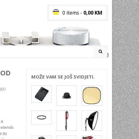
0 items
-
0,00
KM
I
POD
MOŽE VAM SE JOŠ SVIDJETI.
ELI
RATI
I
E
PREMA
INSKI
 a
POVI
 extends
e its
JA