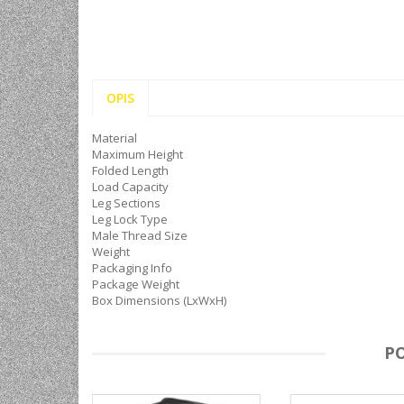
OPIS
Material
Maximum Height
Folded Length
Load Capacity
Leg Sections
Leg Lock Type
Male Thread Size
Weight
Packaging Info
Package Weight
Box Dimensions (LxWxH)
P