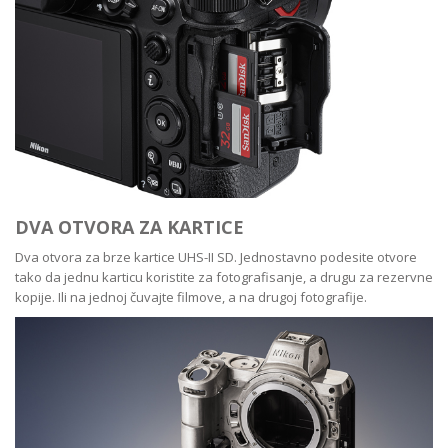
DVA OTVORA ZA KARTICE
Dva otvora za brze kartice UHS-II SD. Jednostavno podesite otvore
tako da jednu karticu koristite za fotografisanje, a drugu za rezervne
kopije. Ili na jednoj čuvajte filmove, a na drugoj fotografije.