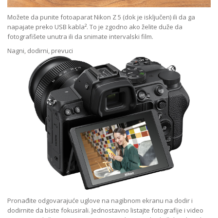
Možete da punite fotoaparat Nikon Z 5 (dok je isključen) ili da ga
napajate preko USB kabla². To je zgodno ako želite duže da
fotografišete unutra ili da snimate intervalski film.
Nagni, dodirni, prevuci
Pronađite odgovarajuće uglove na nagibnom ekranu na dodir i
dodirnite da biste fokusirali. Jednostavno listajte fotografije i video