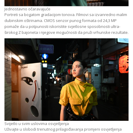
Jednostavno očaravajuće
Portreti sa bogatom gradacijom tonova. Filmovi sa izvanredno malim
dubinskim oštrinama. CMOS senzor punog formata od 24,3 MP
pomaže da u potpunosti iskoristite svjetlosne sposobnosti ultra-
širokog Z bajoneta i njegove mogućnosti da pruži vrhunske rezultate.
Svijetlo u svim uslovima osvjetljenja
Uživajte u slobodi trenutnog prilagođavanja promjeni osvjetljenja