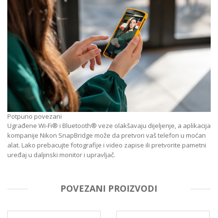
Potpuno povezani
Ugrađene Wi-Fi® i Bluetooth® veze olakšavaju dijeljenje, a aplikacija
kompanije Nikon SnapBridge može da pretvori vaš telefon u moćan
alat. Lako prebacujte fotografije i video zapise ili pretvorite pametni
uređaj u daljinski monitor i upravljač.
POVEZANI PROIZVODI