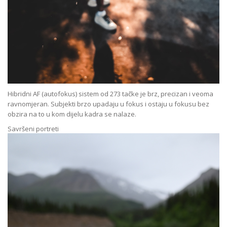
Hibridni AF (autofokus) sistem od 273 tačke je brz, precizan i veoma
ravnomjeran. Subjekti brzo upadaju u fokus i ostaju u fokusu bez
obzira na to u kom dijelu kadra se nalaze.
Savršeni portreti