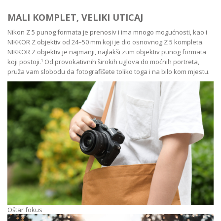
MALI KOMPLET, VELIKI UTICAJ
Nikon Z 5 punog formata je prenosiv i ima mnogo mogućnosti, kao i
NIKKOR Z objektiv od 24–50 mm koji je dio osnovnog Z 5 kompleta.
NIKKOR Z objektiv je najmanji, najlakši zum objektiv punog formata
koji postoji.¹ Od provokativnih širokih uglova do moćnih portreta,
pruža vam slobodu da fotografišete toliko toga i na bilo kom mjestu.
Oštar fokus