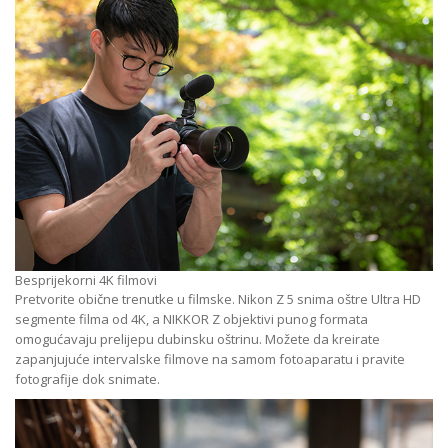
Besprijekorni 4K filmovi
Pretvorite obične trenutke u filmske. Nikon Z 5 snima oštre Ultra HD
segmente filma od 4K, a NIKKOR Z objektivi punog formata
omogućavaju prelijepu dubinsku oštrinu. Možete da kreirate
zapanjujuće intervalske filmove na samom fotoaparatu i pravite
fotografije dok snimate.