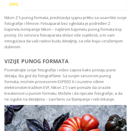
OPIS
Nikon Z 5 punog formata, predstavlja sjajnu priliku sa usavršite svoje
fotografije i filmove. Fotoaparat bez ogledala je podređen Z
bajonetu kompanije Nikon – najširem bajonetu punog formata koji
postoji. Do senzora fotoaparata dolazi više svjetlosti, a to vam
omogućava da vaši radovi budu detaljniji, sa više boja i izraženijom
dubinom.
VIZIJE PUNOG FORMATA
Posmatrajte svoje fotografije i video zapise kako postaju pune
detalja, šta god da fotografišete. Sa svojim senzorom punog
formata, moćnim procesorom EXPEED 6 i izuzetno oštrim
elektronskim tražilom EVF, Nikon Z 5 vam pomaže da izrazite
kreativnost u punom formatu. Možete i da isJecate fotografije, a da
ne izgube na detaljima – savršeno za štampanje i veb-lokacije.