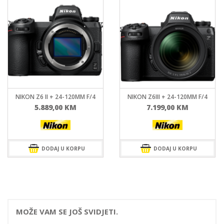
NIKON Z6III + 24-120MM F/4
NIKON Z FC + 16-50 F/3.5-6.3
VR (SL)
7.199,00
KM
2.199,00
KM
DODAJ U KORPU
DODAJ U KORPU
MOŽE VAM SE JOŠ SVIDJETI.