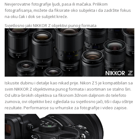
Nevjerovatne fotografije ljudi, pasa ili mačaka. Prilikom
fotografisanja, možete da fiksirate oko subjekta i da zadržite fokus
na oku čak i dok se subjekt kreće.
Svjetlosno jaki NIKKOR Z objektivi punog formata
Iskusite dubinu i detalje kao nikad prije. Nikon Z 5 je kompatibilan sa
svim NIKKOR Z objektivima punog formata i asortiman se stalno širi.
Od ultra-širokih objektiva sa fiksnom žižnom daljinom do telefoto
zumova, ovi objektivi bez ogledala su svjetlosno jači, tiši i daju oštrije
rezultate. Performanse su vrhunske za fotografije i video zapise.