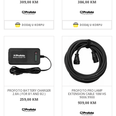
309,00
KM
386,00
KM
DODAJ U KORPU
DODAJ U KORPU
PROFOTO BATTERY CHARGER
PROFOTO PRO LAMP
2.8A ( FOR B1 AND B2 )
EXTENSION CABLE 10M HS
9006.9900
259,00
KM
939,00
KM