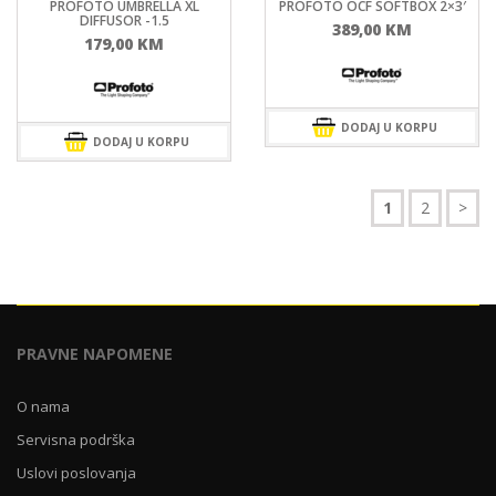
PROFOTO UMBRELLA XL
PROFOTO OCF SOFTBOX 2×3′
DIFFUSOR -1.5
389,00
KM
179,00
KM
DODAJ U KORPU
DODAJ U KORPU
1
2
>
PRAVNE NAPOMENE
O nama
Servisna podrška
Uslovi poslovanja