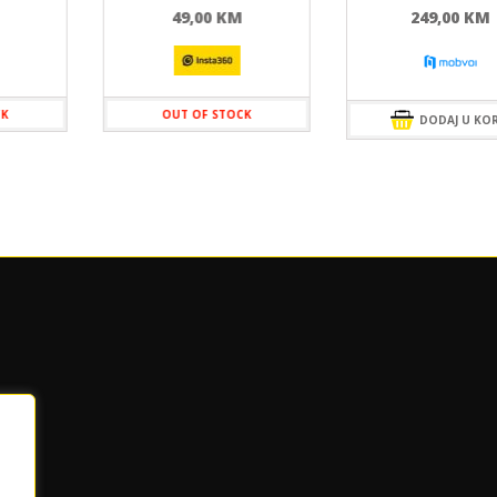
49,00
KM
249,00
KM
CK
OUT OF STOCK
DODAJ U KO