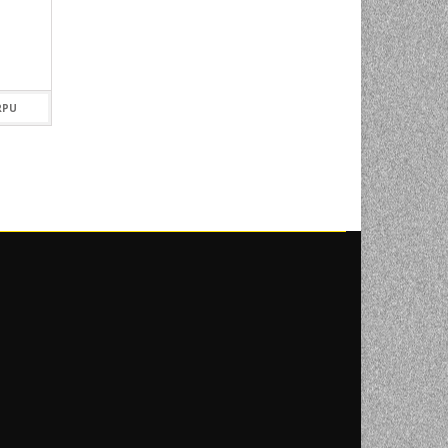
869,00
KM
49,00
KM
DODAJ U KORPU
OUT OF STOCK
RPU