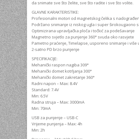
da snimate sve što želite, sve što radite i sve što volite.
GLAVNE KARAKTERISTIKE:
Profesionalni motori od magnetskog čelika s nadograđe
Podržano snimanje iz niskog ugla i super širokougaono 
Optimizirana upravljačka ploča i točkić za podešavanje
Magnetno svjetlo za punjenje 360° svuda oko rasvjete
Pametno praćenje, Timelapse, usporeno snimanje i više u 
2-satno PD brzo punjenje
SPECIFIKACIJE:
Mehanički raspon nagiba 309°
Mehanički domet kotrljanja 300°
Mehanički domet zakretanje 360°
Radni napon – Max: 8.4V
Standard: 7.4V
Min: 6.5V
Radna struja – Max: 3000mA
Min: 70mA
USB za punjenje – USB-C
Vrijeme punjenja – Max: 4h
Min: 2h