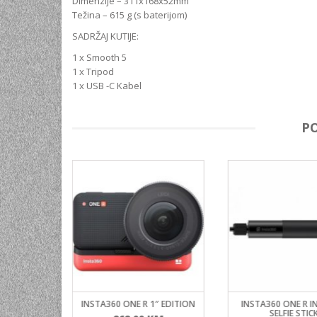
Dimenzije – 311x168x52mm
Težina – 615 g (s baterijom)
SADRŽAJ KUTIJE:
1 x Smooth 5
1 x Tripod
1 x USB -C Kabel
P
TICPODS 2
INSTA360 ONE R 1″ EDITION
INSTA360 ONE R IN
SELFIE STIC