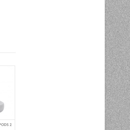
PODS 2
INSTA360 ONE R 1″ EDITION
INSTA360 ONE R INVIS
SELFIE STICK