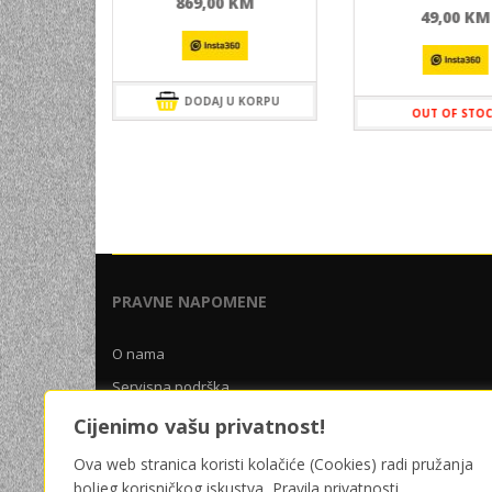
869,00
KM
KM
49,00
KM
DODAJ U KORPU
OUT OF STO
 KORPU
PRAVNE NAPOMENE
O nama
Servisna podrška
Uslovi poslovanja
Cijenimo vašu privatnost!
Pravila privatnosti
Ova web stranica koristi kolačiće (Cookies) radi pružanja
boljeg korisničkog iskustva.
Pravila privatnosti