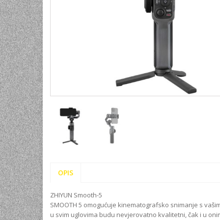
UNIVERZALNE BATERIJE
ODRŽAVANJE
SPORTSKA OPTIKA
VIDEO KAMERE I OPREMA
MOBILNI UREĐAJI
SOFTWARE
OPIS
ZHIYUN Smooth-5
SMOOTH 5 omogućuje kinematografsko snimanje s vašim p
u svim uglovima budu nevjerovatno kvalitetni, čak i u on