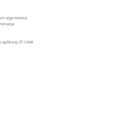
nim algoritmima
snimanje
aplikaciji ZY CAMI