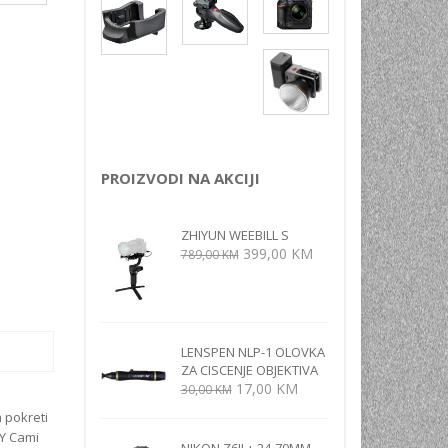
NI
TORA
ENJE
PROIZVODI NA AKCIJI
ZHIYUN WEEBILL S
Izvorna
Trenutna
399,00
KM
789,00
KM
cijena
cijena
bila
je:
je:
399,00 KM.
789,00 KM.
LENSPEN NLP-1 OLOVKA
ZA CISCENJE OBJEKTIVA
Izvorna
Trenutna
17,00
KM
30,00
KM
cijena
cijena
 pokreti
bila
je:
ZY Cami
je:
17,00 KM.