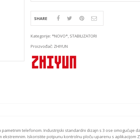
MIRRORLES TRAŽILA
DSLR GPS I MIKROFO
MIRRORLES ADAPTERI
DSLR ADAPTERI
MIRRORLES REMENI ZA
DSLR TRAŽILA
SHARE
NOŠENJE
DSLR ZAŠTITE MONI
DSLR REMENI ZA NOŠ
Kategorije:
*NOVO*
,
STABILIZATORI
DSLR KUČIŠTA
Proizvođač:
ZHIYUN
ametnim telefonom. Industrijski standardni dizajn s 3 ose omogućuje da
im ekstremnim. Iskoristite potpunu kontrolnu ploču uparenu s aplikacijom 